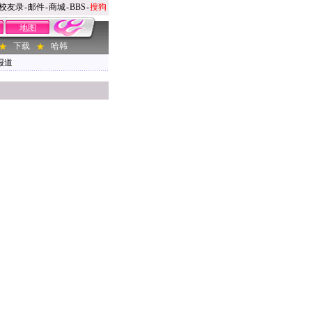
校友录
-
邮件
-
商城
-
BBS
-
搜狗
地图
下载
哈韩
报道