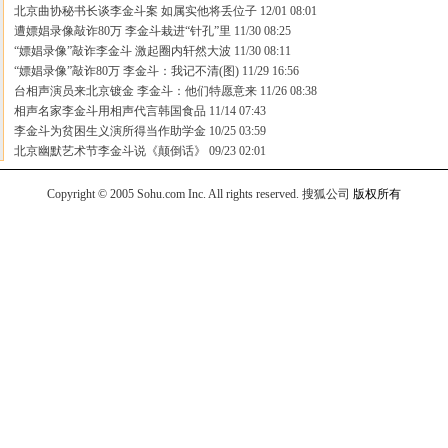
北京曲协秘书长谈李金斗案 如属实他将丢位子
12/01 08:01
遭嫖娼录像敲诈80万 李金斗栽进“针孔”里
11/30 08:25
“嫖娼录像”敲诈李金斗 激起圈内轩然大波
11/30 08:11
“嫖娼录像”敲诈80万 李金斗：我记不清(图)
11/29 16:56
台相声演员来北京镀金 李金斗：他们特愿意来
11/26 08:38
相声名家李金斗用相声代言韩国食品
11/14 07:43
李金斗为贫困生义演所得当作助学金
10/25 03:59
北京幽默艺术节李金斗说《颠倒话》
09/23 02:01
Copyright © 2005 Sohu.com Inc. All rights reserved.
搜狐公司
版权所有