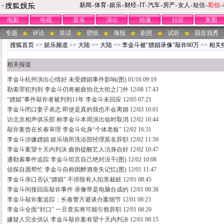
新闻
-
体育
-
娱乐
-
财经
-
IT
-
汽车
-
房产
-
女人
-
短信
-
彩信
-
电影
电视
音乐
演出
动漫
社区
美图
专题
评论
笑话
壁纸
海报
剧照
试听
我音我秀
搜狐首页
>>
娱乐频道
>>
大陆
>>
大陆
>>
李金斗被“嫖娼录像”敲诈80万
>>
相关
相关报道
李金斗杭州演出心情好 未受嫖娼事件影响(图)
01/16 09:19
勒索罪犯判刑 李金斗仍将被曲协北大拒之门外
12/08 17:43
“嫖娼”事件敲诈者被判刑11年 李金斗未回应
12/05 07:21
李金斗闭口妻子表态:即使是真的我也不会离婚
12/03 10:01
访北京相声俱乐部 称李金斗本周演出临时取消
12/02 16:44
敲诈案曾在长春审理 李金斗化身“个体老板”
12/02 16:31
李金斗涉嫌嫖娼 娱乐场所洗浴部经理莫名辞职
12/02 11:59
李金斗案望十天内判决 曲协提醒艺人洁身自好
12/02 10:47
遭勒索事件追踪 李金斗坦言自己绝对没干(图)
12/02 10:08
侦探自愿帮忙 李金斗自称因醉酒丧失记忆(图)
12/01 11:47
李金斗亲口否认“嫖娼” 不排除有人陷害栽赃
12/01 08:45
李金斗间接回应敲诈事件 录像带是电脑合成的
12/01 08:38
李金斗敲诈案追踪：长春警方避谈办案细节
12/01 08:23
李金斗全面“封口” 一旦查实将可能引咎辞职
12/01 08:20
嫌疑人完全供认 李金斗敲诈案有望十天内判决
12/01 08:15