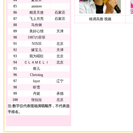
84
夏依米
85
annieee
86
精灵天使
石家庄
87
飞上月亮
石家庄
格调高雅
视频
88
马伶俐
89
美好心情
天津
90
1987の菲菲
91
NIXIE
北京
92
缘宝儿
天津
93
我为唱狂
北京
94
ＣＬＡＭＥＬＩ
北京
95
熔儿
96
Christing
97
fayer
辽宁
98
听雪
99
丹妮
承德
100
张拉拉
北京
注:数字仅代表现场演唱顺序，不代表选
手排名。