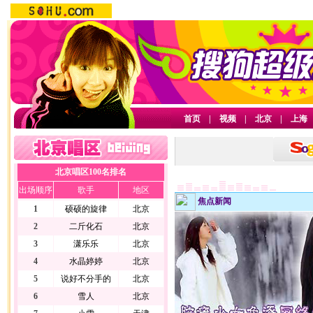
首页
|
视频
|
北京
|
上海
北京唱区100名排名
出场顺序
歌手
地区
焦点新闻
1
硕硕的旋律
北京
2
二斤化石
北京
3
潇乐乐
北京
4
水晶婷婷
北京
5
说好不分手的
北京
6
雪人
北京