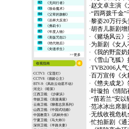
02
《无间行者》
·
赵文卓主演《
03
《致命魔术》
·
“四两拨千金
04
《父辈的旗帜》
05
·
黎姿20万行头
《丛林大反攻》
06
《弗莉卡》
·
胡杏儿新剧增
07
《年度人物》
·
《赌场风云》
08
《美版咒怨2》
09
《绝代艳后》
·
为新剧《女人
10
《夹缝求生》
·
《我的野蛮奶
>>更多
·
《雪山飞狐》
收视指南
·
TVB2006人
·
CCTV3:《宝莲灯》
·
百万宣传《火
·
CCTV8:《德龄公主》
·
《戆夫成龙》
·
BTV-9:《风吹云动星不动》
·
河北1:《暗算》
·
叶璇拍《情陷夜
·
江西卫视: 《沙家浜》
·
“苗若兰”安以
·
华娱卫视:《浪漫满屋》
·
云南
卫视:《聊斋志异系列》
·
范冰冰出席新
·
山西卫视:《中国式结婚》
·
无线收视危机
·
中国教育3:《武林外传》
·
宁夏卫视:《马大帅3》
·
忙拍新剧《通
·
深圳卫视:《半路夫妻》