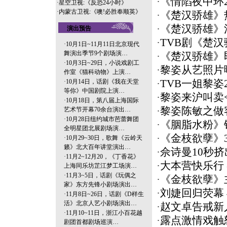
·
《情陷夜中环2
·
星空卫视:《反恐24小时》
·
内蒙古卫视:《噢!必胜奉顺英》
·
《楚汉骄雄》
·
《楚汉骄雄》
演出预告
·
TVB剧《楚
·
10月1日~11月11日北京现代
舞演出季节9个剧场演…
·
《楚汉骄雄》
·
10月3日~29日，小说戏剧工
·
黎姿从艺照片
作室《猫科动物》上演…
·
10月14日，话剧《我在天堂
·
TVB一姐黎姿
等你》中国剧院上演…
·
黎姿来沪叫卖
·
10月18日，第八届上海国际
·
黎姿陈敏之做
艺术节开幕70余台演出…
·
10月28日纽约城市芭蕾舞团
·
《胭脂水粉》
全明星团北展剧场演…
·
《金枝欲孽》
·
10月29~30日，歌舞《云岭天
籁》北大百年讲堂演出…
·
佘诗曼10秒挤
·
11月2~12月20，《丁香花》
·
大本营快乐行
上海同乐坊芷江梦工场演…
·
11月3~5日，话剧《玩偶之
·
《金枝欲孽》
家》东方先锋小剧场演出…
·
刘婕回归荧幕
·
11月8日~26日，话剧《D样生
活》北京人艺小剧场演出…
·
赵文卓告戒新
·
11月10~11日，浙江小百花越
·
露点激情戏触
剧团首都剧场巡演…