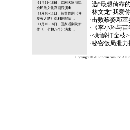
·
11月11~18日，京剧名家演唱
·
选“最想倚靠的
会民族文化宫剧院演出…
·
林文龙“我爱你
·
11月10~11日，芭蕾舞剧《仲
夏夜之梦》保利剧院演…
·
击败黎姿邓萃
·
11月10~18日，国家话剧院新
·
《李小环与苗
作《一个和八个》演出…
·
<新醉打金枝>
·
秘密饭局泄力
Copyright © 2017 Sohu.com Inc. Al