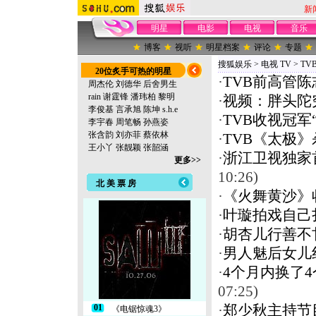
新
明星
电影
电视
音乐
博客
视听
明星档案
评论
专题
搜狐娱乐
>
电视 TV
>
TV
20位炙手可热的明星
·
TVB前高管
周杰伦
刘德华
后舍男生
rain
谢霆锋
潘玮柏
黎明
·
视频：胖头陀
李俊基
言承旭
陈坤
s.h.e
·
TVB收视冠军
李宇春
周笔畅
孙燕姿
张含韵
刘亦菲
蔡依林
·
TVB《太极
王小丫
张靓颖
张韶涵
·
浙江卫视独家
更多>>
10:26)
北 美 票 房
·
《火舞黄沙》
·
叶璇拍戏自己
·
胡杏儿行善不
·
男人魅后女儿
·
4个月内换了4
07:25)
01
·
郑少秋主持节
《电锯惊魂3》