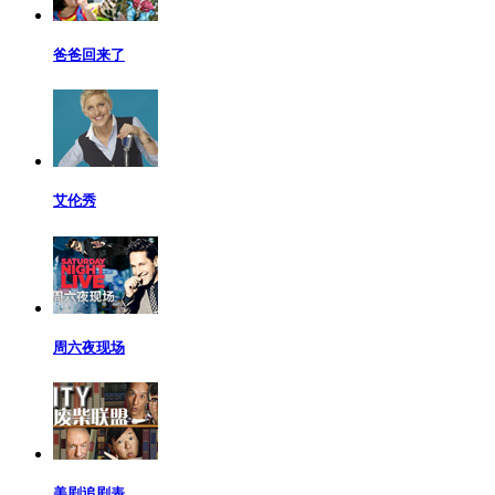
爸爸回来了
艾伦秀
周六夜现场
美剧追剧表