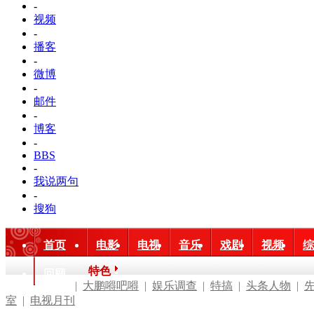
-
视频
-
播客
-
微博
-
邮件
-
博客
-
BBS
-
我说两句
-
搜狗
首页
电影
电视
音乐
戏剧
视频
综
特色
回顾
|
大鹏嘚吧嘚
|
娱乐调查
|
特搞
|
头条人物
|
室
|
电视月刊