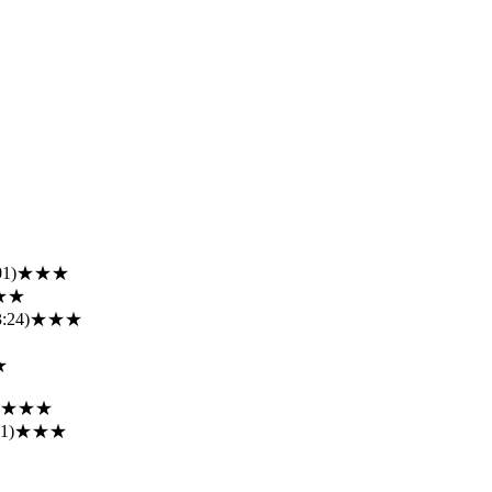
01)
★★★
★★
:24)
★★★
★
★★★
1)
★★★