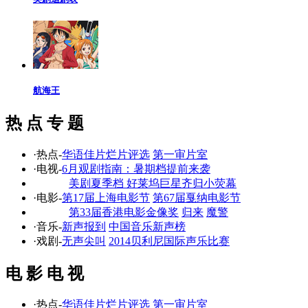
航海王
热 点 专 题
·热点-
华语佳片烂片评选
第一审片室
·电视-
6月观剧指南：暑期档提前来袭
美剧夏季档 好莱坞巨星齐归小荧幕
·电影-
第17届上海电影节
第67届戛纳电影节
第33届香港电影金像奖
归来
魔警
·音乐-
新声报到
中国音乐新声榜
·戏剧-
无声尖叫
2014贝利尼国际声乐比赛
电 影 电 视
·热点-
华语佳片烂片评选
第一审片室