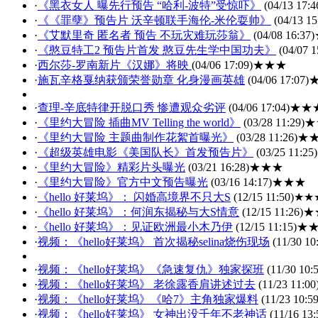
·
《黑衣女人 曝先行预告 “哈利-波特”受惊吓》
(04/13 17:4
·
《《罪孽》预告片 沃辛顿联手海伦-米伦耍帅》
(04/13 15
·
《艾默里奇 匿名者 预告 不玩灾难玩莎翁》
(04/08 16:37)
·
《憨豆特工2 预告片首发 憨豆先生学中国功夫》
(04/07 1
·
西尔莎-罗南新片《汉娜》将映
(04/06 17:09)
★★★
·
施瓦辛格戛纳获颁荣誉勋章 化身漫画英雄
(04/06 17:07)
·
查理-辛底特律开脱口秀 惨遭观众劣评
(04/06 17:04)
★★
·
《里约大冒险 插曲MV Telling the world》
(03/28 11:29)
★
·
《里约大冒险 主题曲制作花絮首曝光》
(03/28 11:26)
★
·
《超级英雄电影《美国队长》首发预告片》
(03/25 11:25)
·
《里约大冒险》精彩片头曝光
(03/21 16:28)
★★★
·
《里约大冒险》官方中文预告曝光
(03/16 14:17)
★★★
·
《hello 好莱坞》： 闪婚高境界不只大S
(12/15 11:50)
★★
·
《hello 好莱坞》：何润东揭秘与大S情意
(12/15 11:26)
★
·
《hello 好莱坞》：见证欧洲最小木乃伊
(12/15 11:15)
★
·
视频：《hello好莱坞》 首次揭秘selina烧伤现场
(11/30 10
·
视频：《hello好莱坞》《急速复仇》独家探班
(11/30 10:
·
视频：《hello好莱坞》 老徐露香肩讲述过去
(11/23 11:00
·
视频：《hello好莱坞》《哈7》主角独家爆料
(11/23 10:59
·
视频：《hello好莱坞》 女神出没千年不老神话
(11/16 13: