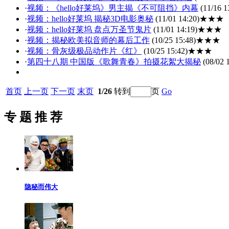
·
视频：《hello好莱坞》男主揭《不可阻挡》内幕
(11/16 1
·
视频：hello好莱坞 揭秘3D电影奥秘
(11/01 14:20)
★★★
·
视频：hello好莱坞 盘点万圣节鬼片
(11/01 14:19)
★★★
·
视频：揭秘欧美拟音师的幕后工作
(10/25 15:48)
★★★
·
视频：骨灰级极品动作片《红》
(10/25 15:42)
★★★
·
第四十八期 中国版《歌舞青春》拍摄花絮大揭秘
(08/02 
首页
上一页
下一页
末页
1/26
转到
页
Go
专 题 推 荐
隐秘而伟大