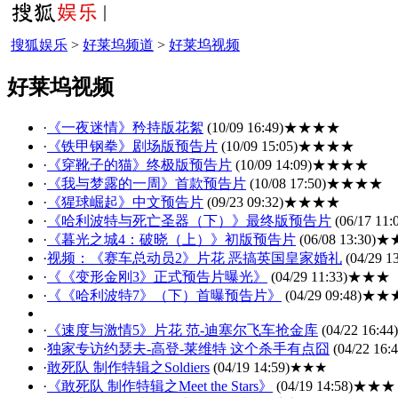
搜狐娱乐
>
好莱坞频道
>
好莱坞视频
好莱坞视频
·
《一夜迷情》矜持版花絮
(10/09 16:49)
★★★★
·
《铁甲钢拳》剧场版预告片
(10/09 15:05)
★★★★
·
《穿靴子的猫》终极版预告片
(10/09 14:09)
★★★★
·
《我与梦露的一周》首款预告片
(10/08 17:50)
★★★★
·
《猩球崛起》中文预告片
(09/23 09:32)
★★★★
·
《哈利波特与死亡圣器（下）》最终版预告片
(06/17 11:
·
《暮光之城4：破晓（上）》初版预告片
(06/08 13:30)
★
·
视频：《赛车总动员2》片花 恶搞英国皇家婚礼
(04/29 13
·
《《变形金刚3》正式预告片曝光》
(04/29 11:33)
★★★
·
《《哈利波特7》（下）首曝预告片》
(04/29 09:48)
★★
·
《速度与激情5》片花 范-迪塞尔飞车抢金库
(04/22 16:44)
·
独家专访约瑟夫-高登-莱维特 这个杀手有点囧
(04/22 16:4
·
敢死队 制作特辑之Soldiers
(04/19 14:59)
★★★
·
《敢死队 制作特辑之Meet the Stars》
(04/19 14:58)
★★★