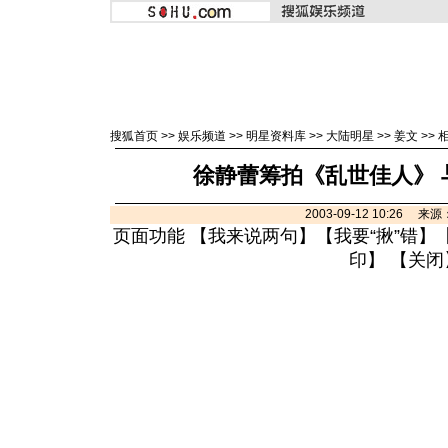
搜狐首页
>>
娱乐频道
>>
明星资料库
>>
大陆明星
>>
姜文
>>
徐静蕾筹拍《乱世佳人》 
2003-09-12 10:26 
页面功能 【
我来说两句
】【
我要“揪”错
】
印
】 【
关闭