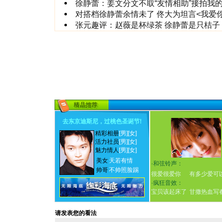
徐静蕾：姜文分文不取“友情相助”接拍我
对搭档徐静蕾余情未了 佟大为坦言<我爱你>
张元趣评：赵薇是杯绿茶 徐静蕾是只桔子
去东京迪斯尼，过桃色圣诞节
!
精彩相册
[男]
[女]
活力社员
[男]
[女]
魅力情人
[男]
[女]
美女
天若有情
·
和弦铃声：
帅哥
不帅照脸踢
很爱很爱你
有多少爱可
·
疯狂音效：
宝贝该起床了
甘撒热血写
请发表您的看法