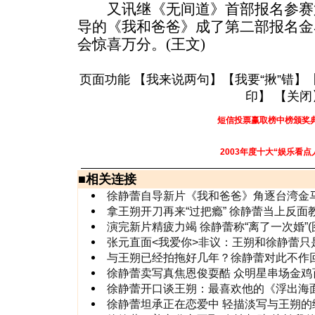
又讯继《无间道》首部报名参赛第
导的《我和爸爸》成了第二部报名金
会惊喜万分。(王文)
页面功能 【
我来说两句
】【
我要“揪”错
】
印
】 【
关闭
短信投票赢取榜中榜颁奖
2003年度十大“娱乐看点
■
相关连接
徐静蕾自导新片《我和爸爸》角逐台湾金
拿王朔开刀再来“过把瘾” 徐静蕾当上反面
演完新片精疲力竭 徐静蕾称“离了一次婚”(
张元直面<我爱你>非议：王朔和徐静蕾只
与王朔已经拍拖好几年？徐静蕾对此不作回
徐静蕾卖写真焦恩俊耍酷 众明星串场金鸡
徐静蕾开口谈王朔：最喜欢他的《浮出海面
徐静蕾坦承正在恋爱中 轻描淡写与王朔的