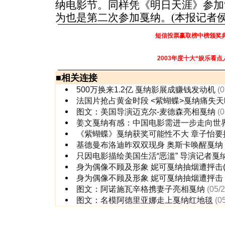
纳电影节。同样凭《明日天涯》参加
为也是第二次参加戛纳。(本报记者侯
短信投票赢取榜中榜颁奖
2003年度十大“娱乐看点
■
相关连接
500万换来1.2亿 戛纳影展成赚钱发动机
(0
法国片抢占黄金时段 <紫蝴蝶>戛纳痛失天
图文：美国导演迈克尔-麦德森亮相戛纳
(0
姜文戛纳有感：中国电影需进一步走向世
《紫蝴蝶》戛纳获奖可能性不大 章子怡要
基德曼布洛迪昨双双现身 奥斯卡唤醒戛纳
只因电影描绘美国生活“恶滥” 导演记者戛
身为偶像不顾及形象 妮可戛纳抽烟遭抨击(
身为偶像不顾及形象 妮可戛纳抽烟遭抨击
图文：阿诺施瓦辛格携妻子亮相戛纳
(05/
图文：名模阿德里亚娜走上戛纳红地毯
(0