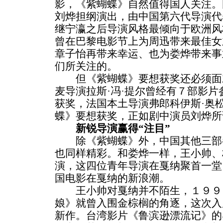
影，《紫蝴蝶》自然值得国人关注。
刘烨担纲演出，由中国第六代导演代
继宁瀛之后导演风格最倾向于欧洲风
曾在巴黎电影节上为周迅带来最佳女
章子怡再带来幸运、也为娄烨带来事
们所关注的。
但《紫蝴蝶》要想获奖还必须面
麦导演拉斯·冯·提尔曾经有７部影
获奖，法国本土导演弗郎科伊斯·奥
蝶》要想获奖，正如剧中演员刘烨所
新锐导演赢得“注目”
除《紫蝴蝶》外，中国其他三部参
也同样精彩。和娄烨一样，王小帅、
演，这四位青年导演在戛纳聚首一堂
国电影在戛纳的新浪潮。
王小帅对戛纳并不陌生，１９９８
娘》就曾入围金棕榈的角逐，这次入
新作。台湾影片《鲁滨逊漂流记》的