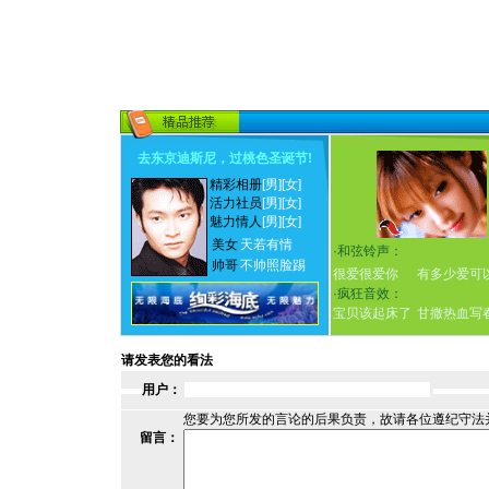
去东京迪斯尼，过桃色圣诞节
!
精彩相册
[男]
[女]
活力社员
[男]
[女]
魅力情人
[男]
[女]
美女
天若有情
·
和弦铃声：
帅哥
不帅照脸踢
很爱很爱你
有多少爱可
·
疯狂音效：
宝贝该起床了
甘撒热血写
请发表您的看法
用户：
您要为您所发的言论的后果负责，故请各位遵纪守法
留言：