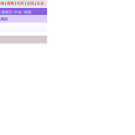
商城
|
搜索
|
社区
|
在线
|
企业
漫画宝
约会
校园
|
|
|
电视剧