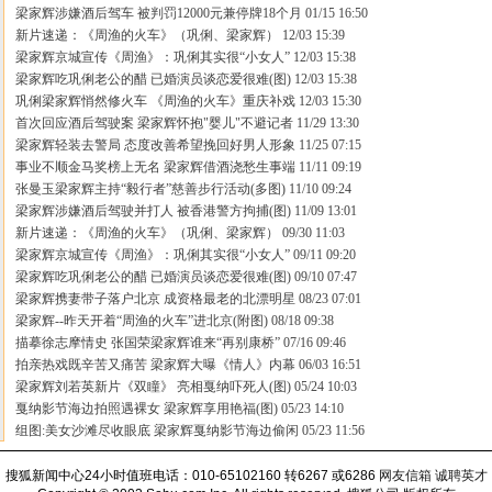
梁家辉涉嫌酒后驾车 被判罚12000元兼停牌18个月
01/15 16:50
新片速递：《周渔的火车》（巩俐、梁家辉）
12/03 15:39
梁家辉京城宣传《周渔》：巩俐其实很“小女人”
12/03 15:38
梁家辉吃巩俐老公的醋 已婚演员谈恋爱很难(图)
12/03 15:38
巩俐梁家辉悄然修火车 《周渔的火车》重庆补戏
12/03 15:30
首次回应酒后驾驶案 梁家辉怀抱"婴儿"不避记者
11/29 13:30
梁家辉轻装去警局 态度改善希望挽回好男人形象
11/25 07:15
事业不顺金马奖榜上无名 梁家辉借酒浇愁生事端
11/11 09:19
张曼玉梁家辉主持“毅行者”慈善步行活动(多图)
11/10 09:24
梁家辉涉嫌酒后驾驶并打人 被香港警方拘捕(图)
11/09 13:01
新片速递：《周渔的火车》（巩俐、梁家辉）
09/30 11:03
梁家辉京城宣传《周渔》：巩俐其实很“小女人”
09/11 09:20
梁家辉吃巩俐老公的醋 已婚演员谈恋爱很难(图)
09/10 07:47
梁家辉携妻带子落户北京 成资格最老的北漂明星
08/23 07:01
梁家辉--昨天开着“周渔的火车”进北京(附图)
08/18 09:38
描摹徐志摩情史 张国荣梁家辉谁来“再别康桥”
07/16 09:46
拍亲热戏既辛苦又痛苦 梁家辉大曝《情人》内幕
06/03 16:51
梁家辉刘若英新片《双瞳》 亮相戛纳吓死人(图)
05/24 10:03
戛纳影节海边拍照遇裸女 梁家辉享用艳福(图)
05/23 14:10
组图:美女沙滩尽收眼底 梁家辉戛纳影节海边偷闲
05/23 11:56
搜狐新闻中心24小时值班电话：010-65102160 转6267 或6286
网友信箱
诚聘英才