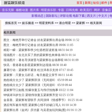
首页
|
新闻
|
短信
|
邮件
|
音乐无限
极酷动漫
图片库
明星俱乐部
专题
日韩先锋
欧美流行
网评
音像店
|
|
|
|
|
|
|
|
|
影视动态
|
国际影坛
|
评影论视
电影下载
|
西文片
|
中文片
|
搜狐首页
>>
娱乐频道
>>
明星资料库
>>
港台明星
>>
梁家辉
>>
相关新闻
相关新闻
图文：梅艳芳举行记者会 好友梁家辉出席会场
09/06 11:52
图文：梅艳芳举行记者会 好友梁家辉出席
09/06 11:05
精彩一瞬：梁家辉和李少红搭档宣读奖项
08/31 04:19
现场图片：在北京买了房的梁家辉也来捧场
08/31 01:14
现场图片：著名导演谢晋与梁家辉在会场寒暄
08/31 01:09
快讯：香港著名影星梁家辉到达现场
08/30 18:40
廉署行动：梁家辉不紧张 杜汶泽表示支持
07/17 10:45
梁家辉：只要女儿听话，每天都是父亲节
06/11 14:46
抱怨戏分太少了 梁家辉辞演《无间道Ⅱ》
05/19 09:44
抱怨戏分太少了 梁家辉辞演《无间道Ⅱ》
05/19 09:44
梁家辉守口如瓶 拒爆张曼玉与伟仔拍拖事
03/22 11:04
钟镇涛50岁生日 梁朝伟张曼玉梁家辉齐贺
02/25 13:59
金喜善、梁家辉有望联手 共同演绎《情感季节》
01/25 16:44
酒后驾车被吊驾照 梁家辉心情不好破口骂人
01/18 14:39
梁家辉出席《金鸡》庆功宴 与吴君如玩到疯(图)
01/16 11:29