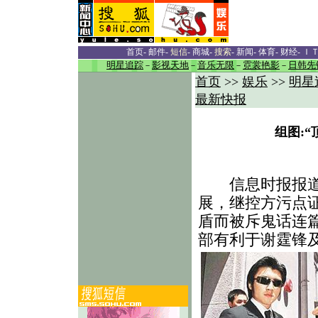
首页
-
邮件
-
短信
-
商城
-
搜索
-
新闻
-
体育
-
财经
-
Ｉ
明星追踪
－
影视天地
－
音乐无限
－
霓裳艳影
－
日韩先
首页
>>
娱乐
>>
明星
最新快报
组图:
信息时报报道,前
展，继控方污点
盾而被斥鬼话连
部有利于谢霆锋