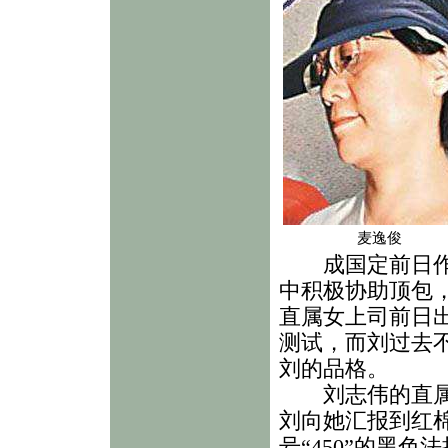
麦逸俊
成国定前日作供
中积极协助顶包
直属女上司前日
测试，而刘过去
刘的品格。
刘志伟的直属上
刘向她汇报到红
号“450”的黑