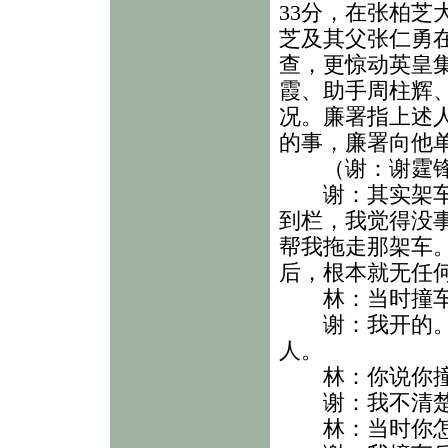
33分，在张柏
芝及其父张仁勇
查，更惊动英皇
霞、助手周柱辉
况。廉署指上述
的事，廉署向他单
（谢：谢霆锋
谢：其实架车是
到栏，我觉得没
帮我拖走那架车
后，根本就无任
林：当时撞车
谢：我开的。林
人。
林：你说你撞车
谢：我不清楚
林：当时你怎