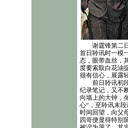
谢霆锋第二日接
首日聆讯时一模
态，眼带血丝，
度要索取白花油
很有信心，展露
前日聆讯初段，
纪录笔记，又不
向墙上的大钟，
心”，至聆讯末
时间回望，向父
四哥便显得特别
被误为哭了，其