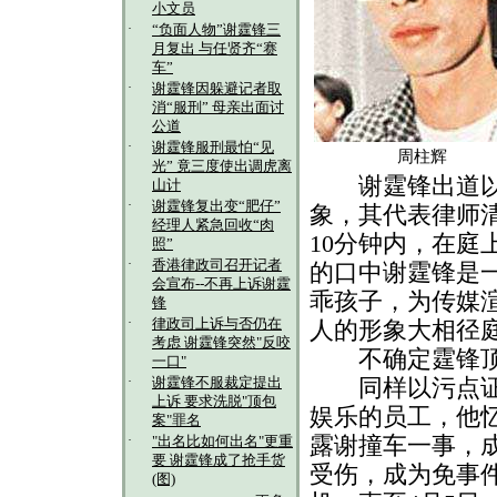
小文员
·
“负面人物”谢霆锋三
月复出 与任贤齐“赛
车”
·
谢霆锋因躲避记者取
消“服刑” 母亲出面讨
公道
·
谢霆锋服刑最怕“见
周柱辉
光” 竟三度使出调虎离
谢霆锋出道以来
山计
·
谢霆锋复出变“肥仔”
象，其代表律师
经理人紧急回收“肉
10分钟内，在
照”
·
香港律政司召开记者
的口中谢霆锋是
会宣布--不再上诉谢霆
乖孩子，为传媒
锋
·
律政司上诉与否仍在
人的形象大相径
考虑 谢霆锋突然"反咬
不确定霆锋顶
一口"
·
谢霆锋不服裁定提出
同样以污点证人
上诉 要求洗脱"顶包
娱乐的员工，他忆
案"罪名
·
露谢撞车一事，
"出名比如何出名"更重
要 谢霆锋成了抢手货
受伤，成为免事
(图)