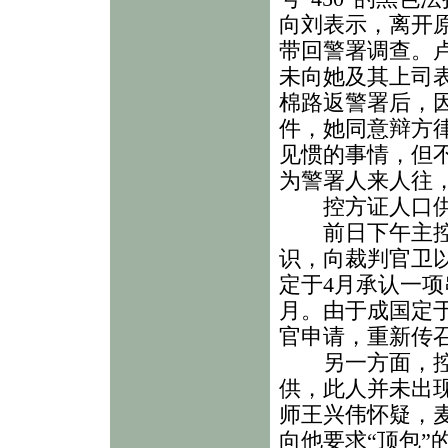
向刘表示，离开
带回警署调查。
未向她及其上司
棉路返警署后，
件，她同意辩方
见惯的事情，但
为警署人来人往
控方证人口供
前日下午主控官
识，向裁判官卫
定于4月承认一
月。由于成国定
官申请，重新传
另一方面，控方
供，此人并未出
师王兴伟怀疑，
向他要求“顶包”