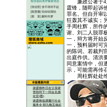
廉政公署于4月
短信追踪美伊最新动态
霆锋，随即起诉
[张信哲]
舍不得对不起
[陈慧珊]
怕你怕我怕
罪名。但自开审
[那 英]
醒时作梦
狂轰其不诚实；
手周柱辉，所作
谢、刘二人脱罪
一，辩方将开始
一，预料届时可
的陈词。若裁判
出庭作供。清洪
同意案情中，但
示，可能需再传
周柱辉处处维
本版最新内容
·
谢霆锋昨日在父亲谢
贤陪同下一同会见感
化官(图)
·
谢霆锋低调履行社会
服务令 朝九晚五做起