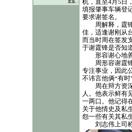
机，直至4月5
更多
...
填报肇事车辆登
要求谢签名。
周解释，霆锋当
佳，适逢谢刚从
而当时周在签发
于谢霆锋是否知道
形容谢心地
周形容谢霆锋非
专注事业，因此
不讳言他俩“有时
周在辩方资深大
人。他表示鲜有
一两口。他记得
关于他情史及私
怨一些有关其私
刘志伟上司称