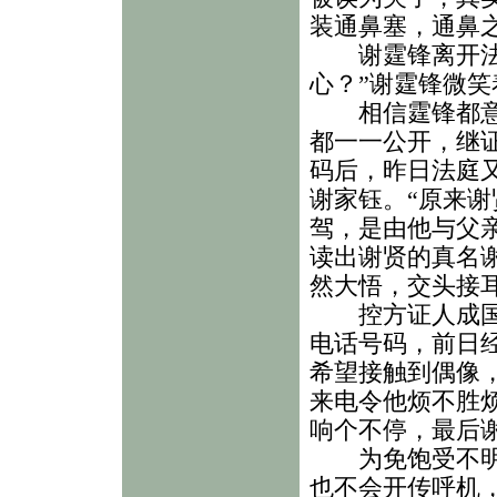
装通鼻塞，通鼻
谢霆锋离开法庭
心？”谢霆锋微
相信霆锋都意想
都一一公开，继
码后，昨日法庭
谢家钰。“原来谢
驾，是由他与父
读出谢贤的真名谢
然大悟，交头接
控方证人成国定
电话号码，前日
希望接触到偶像
来电令他烦不胜
响个不停，最后
为免饱受不明电
也不会开传呼机