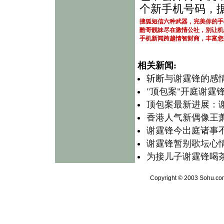
个新手机号码，
搜狐短信六种武器，完美你的手
酷哥靓妹尽在激情公社，别让机
手机新闻跨越情智财商，丰富您
相关新闻:
斩断与谢霆锋的感情
"顶包案"开庭谢霆
顶包案最新进展：谢
香港人气新偶像王
谢霆锋今出庭诸事不
谢霆锋暂别歌坛心情
为接儿子谢霆锋喝茶
Copyright © 2003 Sohu.com 