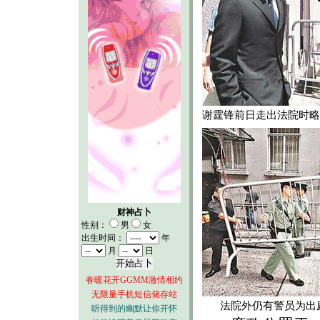
谢霆锋前日走出法院时略
财神占卜
性别：
男
女
出生时间：
年
月
日
春暖花开GGMM激情相约
无限量手机短信储存站
法院外仍有警员为出
听得到的幽默让你开怀