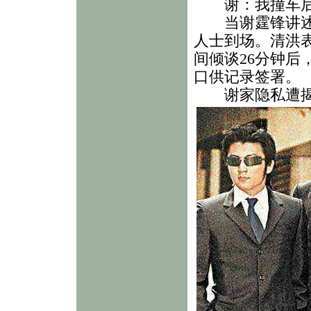
谢：我撞车后
当谢霆锋讲述成
人士到场。清洪
间倾谈26分钟
口供记录签署。
谢家隐私遭揭破