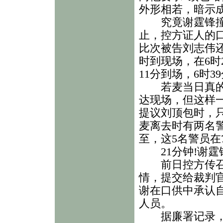
外形相若，暗示
究竟谢霆锋撞车
止，控方证人的
比次被告刘志伟
时到现场，在6时
11分到场，6时
若麦当日真的没
达现场，但这样
提议刘顶包时，
麦离去时有两名
至，这5名警员在
21分钟!谢霆
前日控方传召所
情，提交给裁判
谢在口供中承认
人员。
据廉署记录，廉