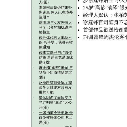
步谢霆锋后尘 小天
人(图)
25岁"高龄"演绎"
·
李泉柯蓝是否结婚扑
朔迷离 俩人已在境外
经理人默认：张柏芝
注册？
谢霆锋官司缠身不忘
·
刘德华与女友密游大
马？记者的相机遭严
首部作品欲送给谢霆
格检查
F4谢霆锋周杰伦逐
·
传纤体代言人地位不
保 佘诗曼：我没有收
到通知
·
传李克勤已与卢淑仪
结婚 造谣者竟是谭咏
麟?(图)
·
萧正楠“蜜照”曝光 与
华裔小姐激情哈尔滨
(图)
·
赵薇斩钉截铁称：我
跟吴大维绝对没有发
展的可能
·
星运因名字而改变？
当红明星“真名”大公
开(图)
·
一张拘捕令毁形象 佘
诗曼被纤体公司飞出
局(图)