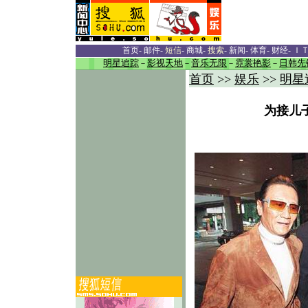
首页
-
邮件
-
短信
-
商城
-
搜索
-
新闻
-
体育
-
财经
-
Ｉ
明星追踪
－
影视天地
－
音乐无限
－
霓裳艳影
－
日韩先
首页
>>
娱乐
>>
明星
为接儿