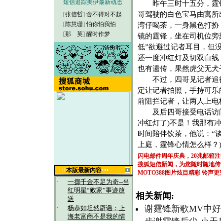
短信追踪美伊最新动态
昨午三时十五分，霆
哥驾驶的白色宝马由寓所
[张信哲]
舍不得对不起
[陈慧珊]
怕你怕我怕
湾仔喝茶，一身黑色打扮
[那 英]
醒时作梦
镜的霆锋，坐在司机位旁
低”欲避过记者耳目，但
还一度冲红灯及切双白线
也有遗传，果然虎父无犬
不过，四哥见记者追得
定让记者拍照，手持可乐
前阻拦记者，让两人上电
及后四哥接受电话访问，
冲红灯了)不是！我那有
时间陪伴饮茶，他说：“
上庭，霆锋心情怎么样？
闪电邮件周年庆典，20兆邮箱
搜狐短信新闻，为您随时随地传
本版最新内容
MOTO388图片炫目精彩
铃声更
·
一掷千金不足为奇--当
红明星“败家”事迹放
相关新闻:
送
谢霆锋新歌MV中好
·
杨恭如坦然辟谣：上
海老富商不是我的情