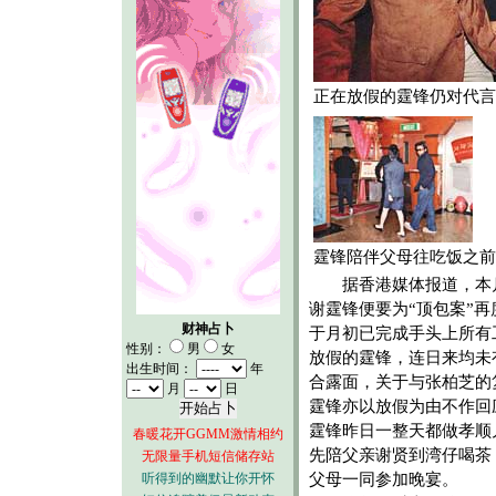
正在放假的霆锋仍对代言
霆锋陪伴父母往吃饭之前
据香港媒体报道，本
谢霆锋便要为“顶包案”再
财神占卜
于月初已完成手头上所有
性别：
男
女
放假的霆锋，连日来均未
出生时间：
年
合露面，关于与张柏芝的
月
日
霆锋亦以放假为由不作回
霆锋昨日一整天都做孝顺
春暖花开GGMM激情相约
先陪父亲谢贤到湾仔喝茶
无限量手机短信储存站
听得到的幽默让你开怀
父母一同参加晚宴。