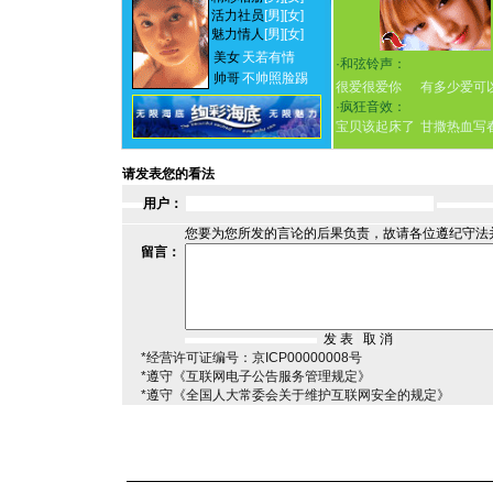
活力社员
[男]
[女]
魅力情人
[男]
[女]
美女
天若有情
·
和弦铃声：
帅哥
不帅照脸踢
很爱很爱你
有多少爱可
·
疯狂音效：
宝贝该起床了
甘撒热血写
请发表您的看法
用户：
您要为您所发的言论的后果负责，故请各位遵纪守法
留言：
*经营许可证编号：京ICP00000008号
*遵守《互联网电子公告服务管理规定》
*遵守《全国人大常委会关于维护互联网安全的规定》