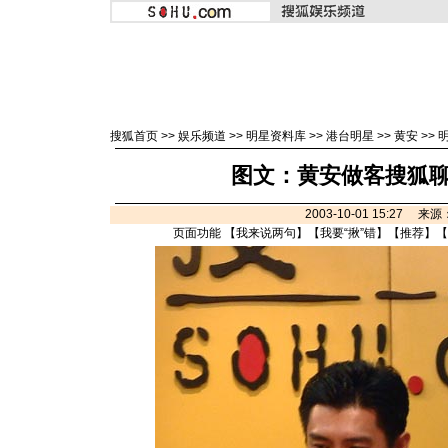
搜狐首页
>>
娱乐频道
>>
明星资料库
>>
港台明星
>>
黄安
>>
图文：黄安做客搜狐聊
2003-10-01 15:27 来
页面功能 【
我来说两句
】【
我要“揪”错
】【
推荐
】【