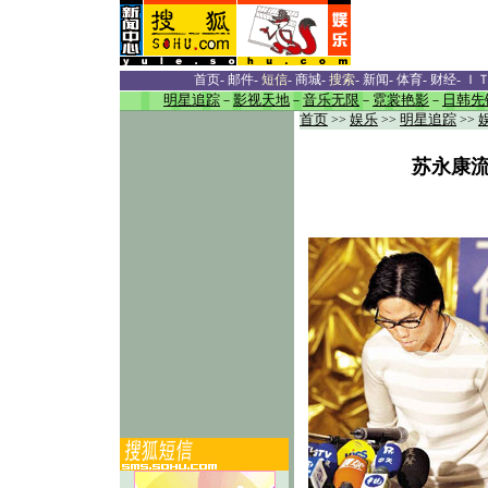
首页
-
邮件
-
短信
-
商城
-
搜索
-
新闻
-
体育
-
财经
-
Ｉ
明星追踪
－
影视天地
－
音乐无限
－
霓裳艳影
－
日韩先
首页
>>
娱乐
>>
明星追踪
>>
苏永康流