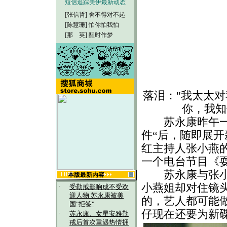
短信追踪美伊最新动态
[张信哲]
舍不得对不起
[陈慧珊]
怕你怕我怕
[那 英]
醒时作梦
落泪："我太太
你，我知
苏永康昨午一时
件“后，随即展
红主持人张小燕
一个电台节目《
苏永康与张小燕
本版最新内容
小燕姐却对住镜
·
受勒戒影响成不受欢
迎人物 苏永康被美
的，艺人都可能
国"拒签"
仔现在还要为新
·
苏永康、女星安雅勒
戒后首次重遇热情拥