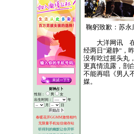
鞠躬致歉：苏永
大洋网讯 在台
经两日"避静"，昨
没有吃过摇头丸
更真情流露，剖
不能再唱《男人
媒。
财神占卜
性别：
男
女
出生时间：
年
月
日
春暖花开GGMM激情相约
无限量手机短信储存站
听得到的幽默让你开怀