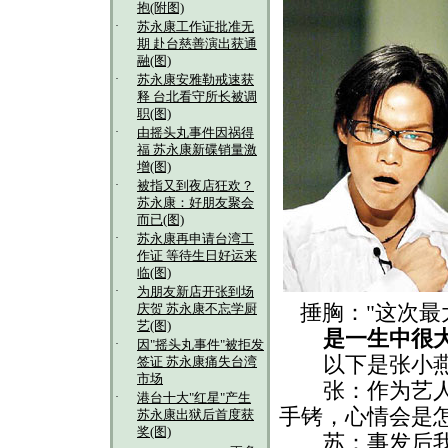
抱(附图)
·
苏永康工作证批准无
期 赴台慈善演出获通
融(图)
·
苏永康安雅勒戒速获
释 台北看守所长被调
职(图)
·
由摇头丸事件因祸得
福 苏永康新碟销量激
增(图)
·
被指又到夜店狂欢？
苏永康：好朋友聚会
而已(图)
·
苏永康再申请台湾工
作证 等待生日好运来
临(图)
·
为朋友新店开张到场
捶胸："这次最
庆贺 苏永康不忘学厨
艺(图)
是一生中很大
·
因"摇头丸事件"被拒发
以下是张小燕
签证 苏永康痛失台湾
市场
张：作为艺人发
·
港台十大"红星"产生
手铐，心情会是
苏永康出狱后首度获
奖(图)
苏：事发后我跟