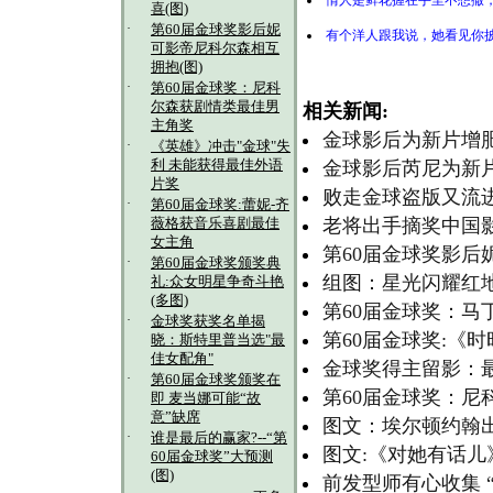
情人是鲜花握在手里不想撒
喜(图)
·
第60届金球奖影后妮
有个洋人跟我说，她看见你
可影帝尼科尔森相互
拥抱(图)
·
第60届金球奖：尼科
尔森获剧情类最佳男
相关新闻:
主角奖
金球影后为新片增肥
·
《英雄》冲击"金球"失
利 未能获得最佳外语
金球影后芮尼为新
片奖
败走金球盗版又流
·
第60届金球奖:蕾妮-齐
老将出手摘奖中国影
薇格获音乐喜剧最佳
女主角
第60届金球奖影后
·
第60届金球奖颁奖典
组图：星光闪耀红
礼:众女明星争奇斗艳
(多图)
第60届金球奖：马
·
金球奖获奖名单揭
第60届金球奖:《
晓：斯特里普当选"最
佳女配角"
金球奖得主留影：最
·
第60届金球奖颁奖在
第60届金球奖：尼
即 麦当娜可能“故
意”缺席
图文：埃尔顿约翰出
·
谁是最后的赢家?--“第
图文:《对她有话儿
60届金球奖”大预测
(图)
前发型师有心收集 “