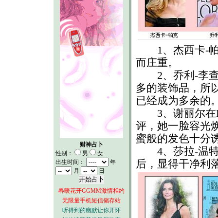
1、杰西卡-帕
而庄重。
2、乔利-李查
多的装饰品，所
已经成为多余的
3、谢丽尔在H
评，她一脸容光
蜜般的发色十分
财神占卜
4、莎拉-温特
性别：
男
女
后，显得干净利
出生时间：
年
月
日
春暖花开GGMM激情相约
无限量手机短信储存站
听得到的幽默让你开怀