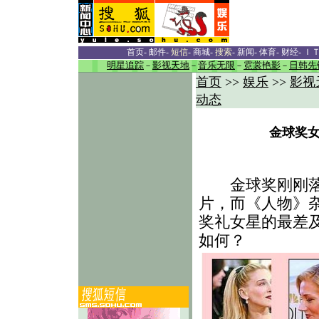
首页
-
邮件
-
短信
-
商城
-
搜索
-
新闻
-
体育
-
财经
-
Ｉ
明星追踪
－
影视天地
－
音乐无限
－
霓裳艳影
－
日韩先
首页
>>
娱乐
>>
影视
动态
金球奖女
金球奖刚刚落下
片，而《人物》
奖礼女星的最差
如何？