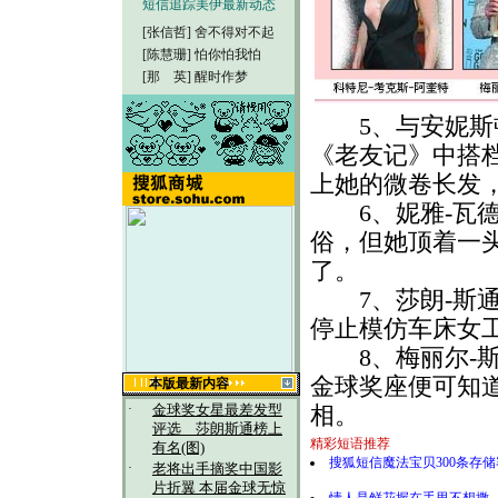
短信追踪美伊最新动态
[张信哲]
舍不得对不起
[陈慧珊]
怕你怕我怕
[那 英]
醒时作梦
5、与安妮斯
《老友记》中搭档
上她的微卷长发
6、妮雅-瓦德
俗，但她顶着一
了。
7、莎朗-斯通
停止模仿车床女
8、梅丽尔-斯
金球奖座便可知
本版最新内容
·
金球奖女星最差发型
相。
评选 莎朗斯通榜上
精彩短语推荐
有名(图)
搜狐短信魔法宝贝300条存
·
老将出手摘奖中国影
片折翼 本届金球无惊