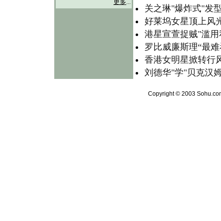
更多
...
关之琳"爆炸式"发
好莱坞女星顶上风光 
港星宣萱捉贼"滥用
罗比威廉斯理“最难看
香港女明星掀转行风
刘德华"学"贝克汉
Copyright © 2003 Sohu.com 