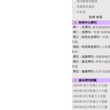
普法教育功能强
发展势头很好
不好说
时尚中心周刊
·
周一：车周刊
--新车推波降
·
周二：房周刊
--“非典”创新
·
周三：时尚生活周刊
--“非
与恨
·
周四：时尚科技周刊
--小灵
时尚
·
周五：品牌周刊
--消毒家电
·
周六：娱乐周刊
--环球小姐
序幕
·
周日：健康周刊
--白衣天使
娱乐周刊回顾
·
2003年5月17号第三十七期
·
2003年5月10号第三十六期
·
2003年5月2号第三十五期
·
2003年4月25号第三十四期
·
2003年4月19号第三十三期