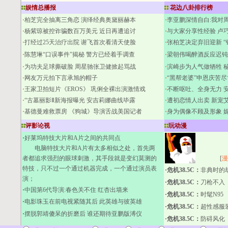
娱情总播报
花边八卦排行榜
·
柏芝完全抽离三角恋 演绎经典奥黛丽赫本
·
李亚鹏深情自白:我对
·
杨紫琼被控诈骗数百万美元 近日再遭追讨
·
与大家分享性经验 卢
·
打经过25天治疗出院 谢飞首次看清天使脸
·
张柏芝决定弃旧迎新 “
·
陈慧琳“口误事件”揭秘 警方已经着手调查
·
梁朝伟喝醉酒反应迟钝
·
为功夫足球撕破脸 周星驰张卫健掀起骂战
·
滨崎步为人气做牺牲 
·
网友万元拍下言承旭的帽子
·
“黑帮老婆”申恩庆苦尽
·
王家卫拍短片《EROS》 巩俐全裸出演激情戏
·
不断呕吐、全身无力 
·
“古墓丽影Ⅱ新海报曝光 安吉莉娜曲线毕露
·
遭初恋情人出卖 新宠
·
基德曼难救票房 《狗城》导演舌战美国记者
·
身为偶像不顾及形象 
评影论视
玩动漫
·
好莱坞特技大片和A片之间的共同点
电脑特技大片和A片有太多相似之处，首先两
者都追求强烈的眼球刺激，其手段就是变幻莫测的
[
漫
特技，只不过一个通过机器完成，一个通过演员表
·
危机38.5C
：
非典时的
演；
·
危机38.5C
：
刀枪不入
·
中国第6代导演:春色关不住 红杏出墙来
·
危机38.5C
：
时髦N95
·
电影珠玉在前电视紧随其后 此英雄与彼英雄
·
危机38.5C
：
超性感服
·
摆脱郭靖傻呆的折磨后 谁还期待亚鹏版溥仪
·
危机38.5C
：
防碍风化