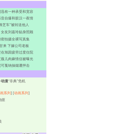
周迅有一种承受和宽容
巧音自爆和脏汉一夜情
锋芝车”被转送他人
 女友刘嘉玲贴身照顾
秘密拍摄全裸写真集
甘来 下嫁公司老板
安在旭因疲劳过度住院
艾薇儿肉麻情信被曝光
妮可戛纳抽烟遭抨击
·动漫
“非典”危机
画系列
] [
动画系列
]
劫匪
装