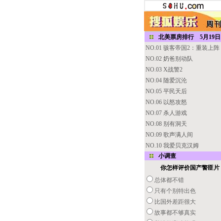
北美票房排行 5月19日
NO.01 骇客帝国2：重装上阵
NO.02 奶爸别动队
NO.03 X战警2
NO.04 随爱沉沦
NO.05 平民天后
NO.06 以怒攻怒
NO.07 杀人游戏
NO.08 别有洞天
NO.09 歌声满人间
NO.10 我爱贝克汉姆
小调查
你怎样评价国产警匪片
总体都不错
只有个别特出色
比国外差距很大
故事都不够真实