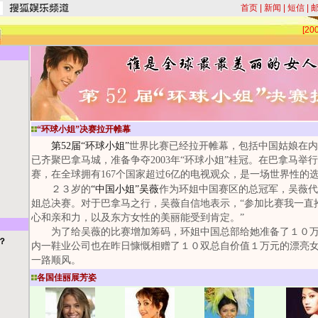
首页
|
新闻
|
短信
|
[2
“环球小姐”决赛拉开帷幕
第52届“环球小姐”
世界比赛已经拉开帷幕，包括中国姑娘在内
已齐聚巴拿马城，准备争夺2003年“环球小姐”桂冠。在巴拿马举行
赛，在全球拥有167个国家超过6亿的电视观众，是一场世界性的
２３岁的
“中国小姐”吴薇
作为环姐中国赛区的总冠军，吴薇代
姐总决赛。对于巴拿马之行，吴薇自信地表示，“参加比赛我一直
心和亲和力，以及东方女性的美丽能受到肯定。”
为了给吴薇的比赛增加筹码，环姐中国总部给她准备了１０万
？
内一鞋业公司也在昨日慷慨相赠了１０双总自价值１万元的漂亮
一路顺风。
各国佳丽展芳姿