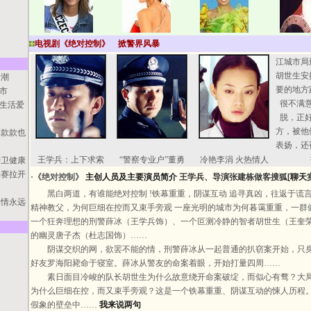
电视剧《绝对控制》 掀警界风暴
江城市局
胡世生安
价潮
要的地方
城市
很不满
典”生活爱
脱，正
方，被他
通款款也
表扬，还
王学兵：上下求索
“警察专业户”董勇
冷艳李涓 火热情人
护卫健康
决赛拉开
·
《绝对控制》
主创人员及主要演员简介
王学兵、导演张建栋做客搜狐[
聊天
黑白两道，有谁能绝对控制 !
铁幕重重，阴谋互动 追寻真凶，往返于谎言
真情永远
精神教父，为何巨细在控而又束手旁观 一座光明的城市为何暮霭重重，一群
一个狂奔理想的刑警薛冰（王学兵饰）、一个叵测冷静的智者胡世生（王奎
的幽灵唐子杰（杜志国饰）……
阴谋交织的网，欲罢不能的情，刑警薛冰从一起普通的扒窃案开始，只身
好友罗海阳毙命于寝室。薛冰从警友的命案着眼，开始打量四周……
素日面目冷峻的队长胡世生为什么故意绕开命案破绽，而似心有骛？大局
为什么巨细在控，而又束手旁观？这是一个铁幕重重、阴谋互动的悚人历程
假象的壁垒中……
我来说两句