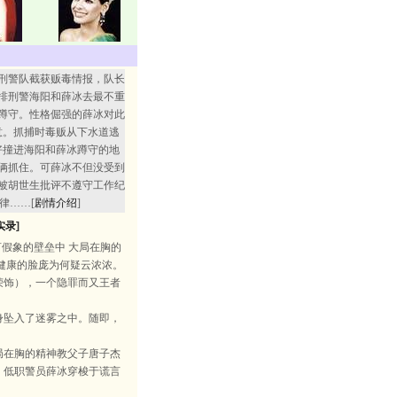
刑警队截获贩毒情报，队长
排刑警海阳和薛冰去最不重
蹲守。性格倔强的薛冰对此
意。抓捕时毒贩从下水道逃
好撞进海阳和薛冰蹲守的地
俩抓住。可薛冰不但没受到
被胡世生批评不遵守工作纪
律……[
剧情介绍
]
实录
]
假象的壁垒中 大局在胸的
健康的脸庞为何疑云浓浓。
荣饰），一个隐罪而又王者
坠入了迷雾之中。随即，
在胸的精神教父子唐子杰
。低职警员薛冰穿梭于谎言