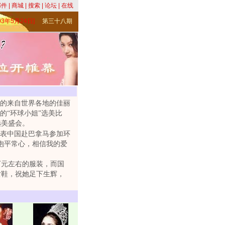
邮件
|
商城
|
搜索
|
论坛
|
在线
003年5月24日]
第三十八期
的来自世界各地的佳丽
的“环球小姐”选美比
选美盛会。
表中国赴巴拿马参加环
抱平常心，相信我的爱
元左右的服装，而国
女鞋，祝她足下生辉，