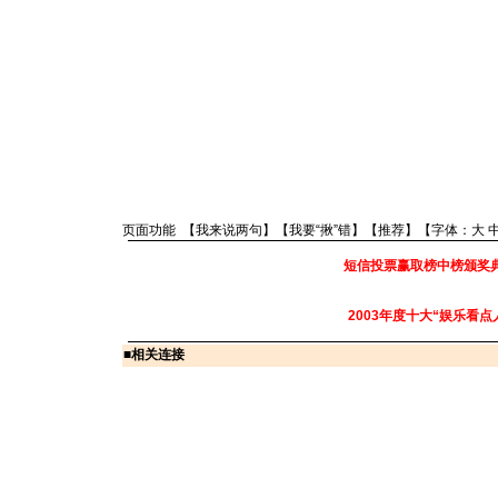
页面功能 【
我来说两句
】【
我要“揪”错
】【
推荐
】【字体：
大
短信投票赢取榜中榜颁奖
2003年度十大“娱乐看点
■
相关连接