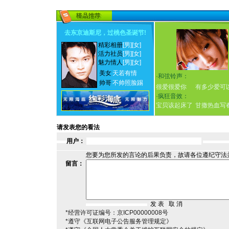
去东京迪斯尼，过桃色圣诞节
!
精彩相册
[男]
[女]
活力社员
[男]
[女]
魅力情人
[男]
[女]
美女
天若有情
·
和弦铃声：
帅哥
不帅照脸踢
很爱很爱你
有多少爱可
·
疯狂音效：
宝贝该起床了
甘撒热血写
请发表您的看法
用户：
您要为您所发的言论的后果负责，故请各位遵纪守法
留言：
*经营许可证编号：京ICP00000008号
*遵守《互联网电子公告服务管理规定》