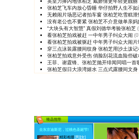
英皇力捧内地张柏芝 戴娇倩更年轻更靓丽
张柏芝飞车内放心昏睡 华仔拍野人生不如
无赖闹片场恶记者拍车窗 张柏芝吃雪糕泄
没有老公也不要紧 张柏芝不介意做单亲妈
“大块头有大智慧” 真假刘德华考验张柏芝
看张柏芝拍戏被赶 一中年男子纠众大闹
(0
看张柏芝拍戏被驱赶 中年男子纠众大闹片
穿三点泳装露腰间纹身 张柏芝用沙土泼记
张柏芝拍戏意外受伤 俏脸刮花流血险些破
王菲、谢霆锋、张柏芝抛开绯闻同唱一首
张柏芝假日大浪湾嬉水 三点式露腰间文身
去东京迪斯尼，过桃色圣诞节
!
精彩相册
[男]
[女]