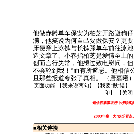
他做赤膊单车保安为柏芝开路避狗仔
满，他笑说为何自己要做保安？更要
床便穿上泳裤与长裤踩单车前往泳池
造文章了。小春指柏芝是爱情至上的
创而言行失常，他想过致电慰问，但
不会轮到我！”而有所避忌。他相信
且那些报道夸张了真相。 （唐嘉曦
页面功能 【
我来说两句
】【
我要“揪”错
】
印
】 【
关闭
短信投票赢取榜中榜颁奖
2003年度十大“娱乐看点
■
相关连接