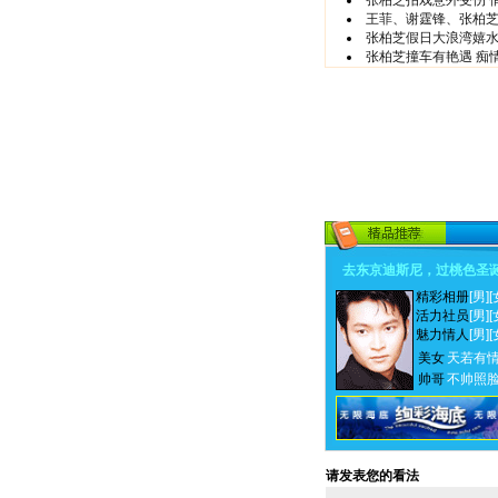
张柏芝拍戏意外受伤 
王菲、谢霆锋、张柏
张柏芝假日大浪湾嬉水
张柏芝撞车有艳遇 痴
去东京迪斯尼，过桃色圣
精彩相册
[男]
[
活力社员
[男]
[
魅力情人
[男]
[
美女
天若有
帅哥
不帅照
请发表您的看法