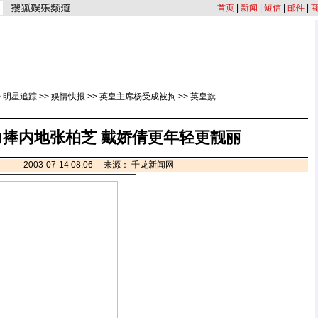
首页
|
新闻
|
短信
|
邮件
|
>
明星追踪
>>
娱情快报
>>
英皇主席杨受成被拘
>>
英皇旗
力捧内地张柏芝 戴娇倩更年轻更靓丽
2003-07-14 08:06 来源： 千龙新闻网