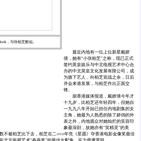
ook，与张柏芝酷似。
最近内地有一位上位新星戴娇
倩，她有“小张柏芝”之称，现已正式
签约英皇娱乐与中北电视艺术中心合
办的中北英皇文化发展有限公司，成
为旗下艺人，向柏芝宣战之余，日后
并会来港发展，与柏芝作出正面交
锋。
据香港媒体报道，戴娇倩今年才
十九岁，比柏芝还年轻四年，但她自
一九九八年开始已担任内地剧集的女
主角，她最为人熟悉的除了娇俏的外
表之外，内地观众对她灿烂的笑容印
象最深刻，故她亦有“笑精灵”的美
数不被柏芝比下去，柏芝在二○○○年凭《星愿》夺香港电影金像奖最佳
年北京电视艺术“春燕奖”的最佳女配角，实力毋庸置疑。