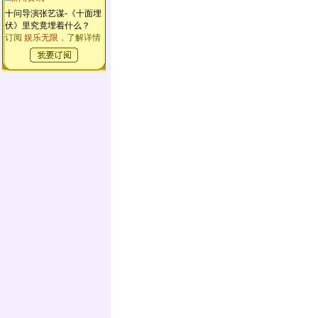
十问导演张艺谋-《十面埋
伏》里究竟埋着什么？
订阅
娱乐无限
，了解详情