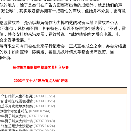
的地方，除了是她们在广告方面都有出色的成绩外，就是她们的声
“鹅公喉”，其实戴娇倩亦拥有一把磁性的声线，但她并不介意，更有意
。
监霍纹希，是否以戴娇倩作为力撼柏芝的秘密武器？霍纹希否认
都不相似，风格都不同，各有特色，所以不好讲那个撼边个。”不过，霍
倩，并会安排她来港发展，霍纹希说：“戴娇倩签约之后会电视、电
会来香港发展。”
有限公司今日会在北京举行记者会，正式宣布成立之余，亦会介绍旗
的歌手如谢霆锋、陈奕迅、容祖儿及叶倩文等都会出席祝贺。当
会出席。
短信投票赢取榜中榜颁奖典礼入场券
2003年度十大“娱乐看点人物”评选
 华仔拍野人生不如死
(07/09 11:26)
窗 张柏芝吃雪糕泄愤
(07/09 10:26)
柏芝不介意做单亲妈妈
(07/09 10:02)
假刘德华考验张柏芝
(07/08 07:44)
中年男子纠众大闹
(07/07 16:33)
中年男子纠众大闹片场
(07/07 08:48)
 张柏芝用沙土泼记者
(07/05 14:24)