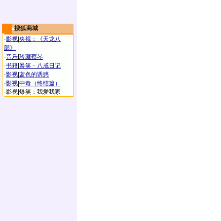
搜狐商城
·
影视
|
央视：《天龙八
部》
·
音乐
|
珍藏蔡琴
·
书籍
|
暴笑－八戒日记
·
影视
|
蓝色的诱惑
·
影视
|
中毒（终结篇）
·
影视
|
爆笑：我爱我家