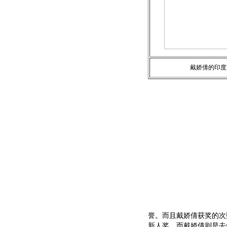
戴娇倩的印度l
誉。而且戴娇倩获奖的次
新人奖，而戴娇倩则是去