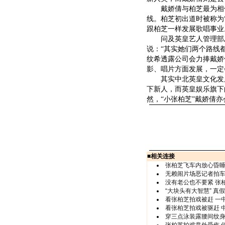
戴娇倩与柏芝最为相似
线。柏芝初出道时被称为
跟柏芝一样发展歌唱事业
问及英皇艺人管理部总
说：“其实她们两个路线
纹希透露公司会力捧戴娇
影、唱片方面发展，一定
其实中北英皇文化发展
下新人，而英皇娱乐旗下
然，“小张柏芝”戴娇倩亦
■
相关连接
张柏芝飞车内放心昏睡
无赖闹片场恶记者拍车
没有老公也不要紧 张
“大块头有大智慧” 真
看张柏芝拍戏被赶 一
看张柏芝拍戏被驱赶 
穿三点泳装露腰间纹身