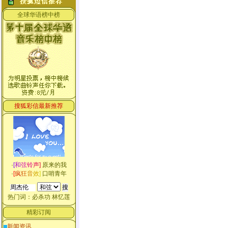
全球华语榜中榜
搜狐彩信最新推荐
·
[
和
弦
铃
声
]
原来的我
·
[
疯
狂
音
效
]
口哨青年
热门词：
必杀功
林忆莲
精彩订阅
新闻资讯