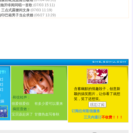
俏脸刮花流血险些破相
(07/04 08:35)
芝抛开绯闻同唱一首歌
(07/03 15:11)
 三点式露腰间文身
(07/03 11:19)
情印巴籍男子当众求婚
(06/27 13:29)
诞节
!
女]
女]
含蓄幽默的情趣段子，创意新
女]
颖的搞笑图片，让你看了就想
情
·
和弦铃声：
笑，笑了还想笑。
脸踢
很爱很爱你
有多少爱可以重来
·
疯狂音效：
订阅任何
彩信服务
宝贝该起床了
甘撒热血写春秋
三天内退订
不收费！！！