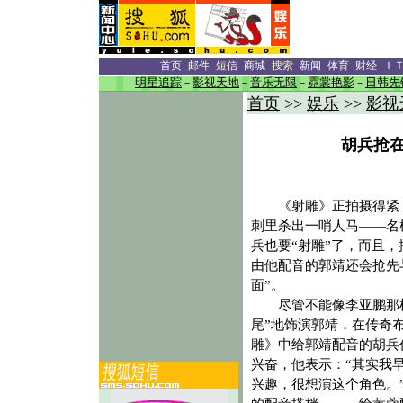
首页
-
邮件
-
短信
-
商城
-
搜索
-
新闻
-
体育
-
财经
-
Ｉ
明星追踪
－
影视天地
－
音乐无限
－
霓裳艳影
－
日韩先
首页
>>
娱乐
>>
影视
胡兵抢在
《射雕》正拍摄得紧
刺里杀出一哨人马——名
兵也要“射雕”了，而且，
由他配音的郭靖还会抢先
面”。
尽管不能像李亚鹏那样
尾”地饰演郭靖，在传奇
雕》中给郭靖配音的胡兵
兴奋，他表示：“其实我
兴趣，很想演这个角色。