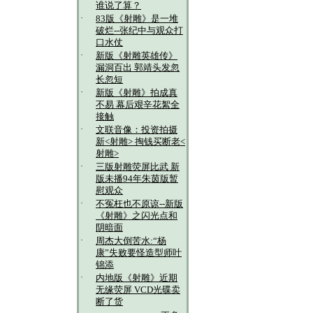
谁说了算？
·
83版《射雕》是一堆
破烂--张纪中与观众打
口水仗
·
新版《射雕英雄传》
漏洞百出 郭靖头发忽
长忽短
·
新版《射雕》拍成真
不易 幕后艰辛花絮全
接触
·
文联音像：投资拍摄
新<射雕> 掏钱买断老<
射雕>
·
三版射雕荧屏比武 新
版未播94年朱茵版暂
慰观众
·
不冤枉也不原谅--新版
《射雕》之闪光点和
阴暗面
·
周杰大倒苦水:“杨
康”失败要怪造型师叶
锦添
·
内地版《射雕》近期
无缘荧屏 VCD光碟卖
断了货