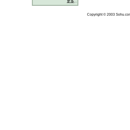
更多
...
Copyright © 2003 Sohu.com 