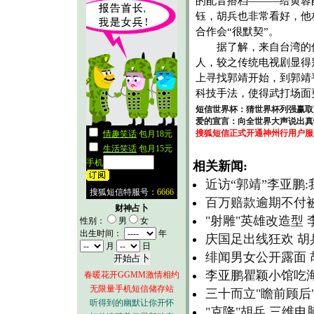
的配音搭档———给黄蓉
钰，胡兵也非常看好，他
合作会“很默契”。
据了解，来自台湾的传
人，较之传统电视剧显得
上寻找郭靖开始，到郭靖
科技手法，使得武打场面
短信世界杯：猜世界杯列强赢取
爱的宣言：向全世界大声说出真
搜狐短信正式开通神州行用户服
相关新闻:
近访“郭靖”李亚鹏
百万赔款逾期不付被
财神占卜
"射雕"英雄改造型
性别：
男
女
出生时间：
年
庆国足出线狂欢 胡兵
月
日
绯闻男女公开露面
李亚鹏瞿颖小馆吃
春暖花开GGMM激情相约
无限量手机短信储存站
三十而立"瞻前顾后
听得到的幽默让你开怀
"克隆"胡兵 三维电