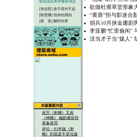
短信追踪美伊最新动态
欲做杜甫草堂形象
[张信哲]
舍不得对不起
“黄蓉”拒与影迷合
[陈慧珊]
怕你怕我怕
[那 英]
醒时作梦
胡兵10月挟金庸剧
李亚鹏"忙里偷闲"
没当才子当"媒人"
本版最新内容
·
改完《射雕》又改
《神雕》 编剧龚应恬
准备挨骂
·
评论：83年版《射
雕》到底是不是垃圾