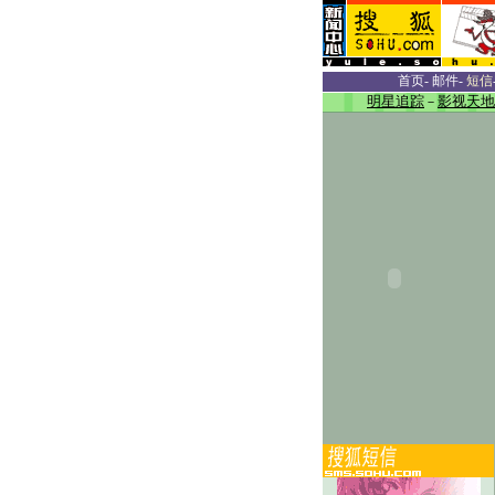
首页
-
邮件
-
短信
明星追踪
－
影视天地