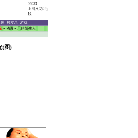
95933
上网只花6毛
钱
出国
-
校友录
-
游戏
宝
－
动漫
－
只约陌生人
(图)