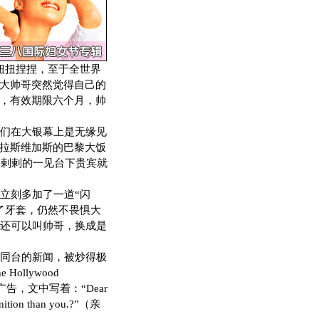
扭扭捏捏，至于全世界
位大帅哥突然觉得自己的
副，有效期限六个月，帅
们在大银幕上是无缘见
到拉斯维加斯的巴黎大饭
，竟大剌剌的一见台下贵宾就
立刻多加了一道“闪
了牙套，仍然不畏惧大
还可以叫帅哥，换成是
同台的新闻，被炒得极
llywood
告，文中写着：“Dear
ognition than you.?”（亲