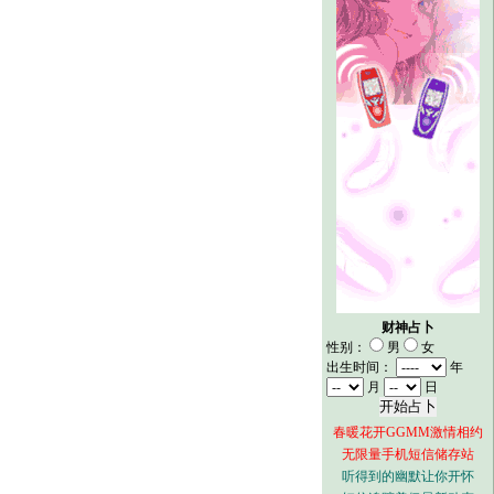
财神占卜
性别：
男
女
出生时间：
年
月
日
春暖花开GGMM激情相约
无限量手机短信储存站
听得到的幽默让你开怀