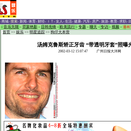
-
商城
-
搜索
-
新闻
-
体育
-
财经
-
ＩＴ
-
女人
-
生活
-
健康
-
汽车
-
房产
-
旅游
-
教育
-
求职
-
－
音乐无限
－
霓裳艳影
－
日韩先锋
－
欧美流行
－
专题
－
聊天
－
专访
－
视频
－
漫画
首页
>>
娱乐
>>
明星追踪
>>
狗仔大本营
汤姆克鲁斯矫正牙齿 “带透明牙套”照曝光
2002-03-12 15:07:47 广州日报大洋网