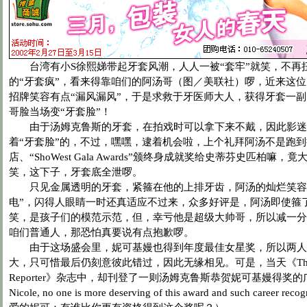
台湾有小S徐熙娣带起牙套风潮，人人一被“套牢”就笑，不再
的“牙套疯”，看来得靠咱们的阿汤哥（图／美联社）啰，近来这
招牌笑容有点“漏风漏风”，于是求救于牙医师大人，获得牙套一
哥脸当场变“牙套脸”！
由于汤姆克鲁斯的牙套，在拍戏时可以拿下来不戴，因此影迷
着“牙套脸”的，不过，嘿嘿，逮着机会啦，上个礼拜阿汤不是跑
店、“ShoWest Gala Awards”颁终身成就奖给史蒂芬史匹柏嘛
笑，这下子，牙套底全泄啰。
只见金属透明的牙套，紧箍在他的上排牙齿，阿汤的灿烂笑容
电”，闪得人眼睛一时还真适应不过来，众多好评是，阿汤即使箍
笑，是孩子们的模范示范，但，幸亏他是超级大帅哥，所以减一分
咱们普通人，那恐怕真要说有点抱歉啰。
由于这场盛会里，妮可基嫚也得到年度最佳女星奖，所以两人
大，只可惜最后仍刻意彼此错过，因此无缘相见。可是，当天《The Ho
Reporter》杂志中，却刊登了一则汤姆克鲁斯恭贺妮可基嫚得奖的广
Nicole, no one is more deserving of this award and such career rec