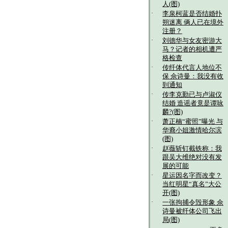
人(图)
·
李泉柯蓝是否结婚扑
朔迷离 俩人已在境外
注册？
·
刘德华与女友密游大
马？记者的相机遭严
格检查
·
传纤体代言人地位不
保 佘诗曼：我没有收
到通知
·
传李克勤已与卢淑仪
结婚 造谣者竟是谭咏
麟?(图)
·
萧正楠“蜜照”曝光 与
华裔小姐激情哈尔滨
(图)
·
赵薇斩钉截铁称：我
跟吴大维绝对没有发
展的可能
·
星运因名字而改变？
当红明星“真名”大公
开(图)
·
一张拘捕令毁形象 佘
诗曼被纤体公司飞出
局(图)