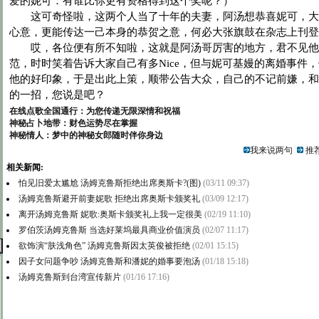
爱的妮可：有谁比你更有资格得到这个奖呢？）
这可奇怪啦，这两个人当了十年的夫妻，阿汤想恭喜妮可，大
心意，更能传达一己本身的恭贺之意，何必大张旗鼓在杂志上刊登
哎，各位便有所不知啦，这就是阿汤哥厉害的地方，君不见他
范，时时笑着告诉大家自己有多Nice，但与妮可基嫚的离婚事件
他的好印象，于是出此上策，顺带公告大众，自己的不记前嫌，和
的一招，您说是吧？
在线点歌全国通行：为您传递无限深情和祝福
神秘占卜地带：财色运势尽在掌握
神秘情人：梦中的神秘女郎随时伴你身边
我来说两句
推荐
相关新闻:
怕见旧爱太尴尬 汤姆克鲁斯拒绝出席奥斯卡?(图)
(03/11 09:37)
汤姆克鲁斯避开前妻妮歌 拒绝出席奥斯卡颁奖礼
(03/09 12:17)
离开汤姆克鲁斯 妮歌:奥斯卡颁奖礼上我一定很美
(02/19 11:10)
罗伯茨汤姆克鲁斯 当选好莱坞最具商业价值演员
(02/07 11:17)
欲饰演“肤浅角色” 汤姆克鲁斯因太英俊被拒绝
(02/01 15:15)
因子女问题争吵 汤姆克鲁斯和潘妮的婚事要泡汤
(01/18 15:18)
汤姆克鲁斯到台湾宣传新片
(01/16 17:16)