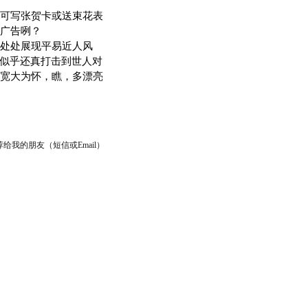
可写张贺卡或送束花表
广告咧？
处处展现平易近人风
，似乎还真打击到世人对
宽大为怀，瞧，多漂亮
给我的朋友（短信或Email）