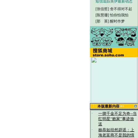
短信追踪美伊最新动态
[张信哲]
舍不得对不起
[陈慧珊]
怕你怕我怕
[那 英]
醒时作梦
本版最新内容
·
一掷千金不足为奇--当
红明星“败家”事迹放
送
·
杨恭如坦然辟谣：上
海老富商不是我的情