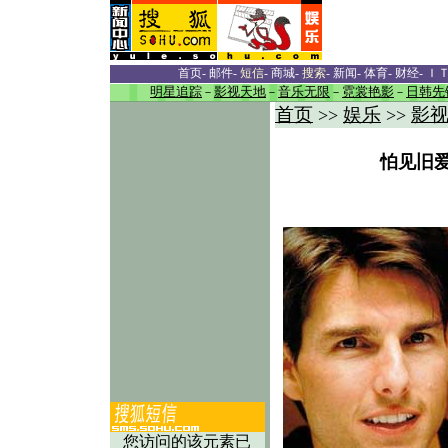
首页
-
邮件
-
短信
-
商城
-
搜索
-
新闻
-
体育
-
财经
-
Ｉ
明星追踪
－
影视天地
－
音乐无限
－
霓裳艳影
－
日韩先
首页
娱乐
影
>>
>>
怕见旧爱