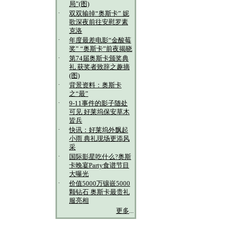
局”(图)
·
双双输掉“奥斯卡” 妮
歌深夜前往安慰罗素
克洛
·
年度最差电影“金酸莓
奖” “奥斯卡”前夜揭晓
·
第74届奥斯卡颁奖典
礼 获奖者致辞之趣摘
(图)
·
背景资料：奥斯卡
之“最”
·
9-11事件的影子随处
可见 好莱坞保安草木
皆兵
·
快讯：好莱坞外飘起
小雨 典礼现场更添风
采
·
国际影星吃什么?奥斯
卡晚宴Party食谱节目
大曝光
·
价值5000万镶嵌5000
颗钻石 奥斯卡最贵礼
服亮相
更多
...