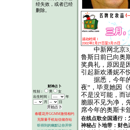
中新网北京3月
鲁斯日前已向奥
奖典礼，原因是
引起新欢潘妮不
据悉，今年的奥
夜”，毕竟她因
财神占卜
性别：
男
女
不是没可能，而
出生时间：
年
脆眼不见为净，
月
日
席今年的奥斯卡
春暖花开GGMM激情相约
在线点歌全国通行：
无限量手机短信储存站
神秘占卜地带：财色
听得到的幽默让你开怀