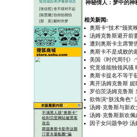
短信追踪美伊最新动态
神秘情人：梦中的神
[张信哲]
舍不得对不起
[陈慧珊]
怕你怕我怕
相关新闻:
[那 英]
醒时作梦
奥斯卡“技术”颁奖
汤姆克鲁斯避开前
遭到奥斯卡主席警告
奥斯卡不是成败的最
美国《时代周刊》:
究竟谁能独领风骚
奥斯卡提名不等于获
离开汤姆克鲁斯 妮
罗伯茨汤姆克鲁斯
欲饰演“肤浅角色”
本版最新内容
汤姆·克鲁斯与新欢
·
不满黑人获“奥斯卡”
汤姆·克鲁斯新欢
哈利贝里网站被黑客
因子女问题争吵 
攻击
·
两届奥斯卡影帝达斯
汀霍夫曼酝酿“骗