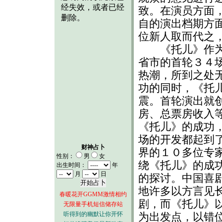
致。在演员方面
自的演出档期方
位新人取而代之
《托儿》作为一
省市的首轮３４
热潮，所到之处
功的同时，《托
震。首轮演出就
房、总票房收入
《托儿》的成功
场的开发都起到
财神占卜
界的１０多位专
性别：
男
女
绕《托儿》的成
出生时间：
年
月
日
的探讨。中国喜
地许多以方言见
春暖花开GGMM激情相约
剧，而《托儿》
无限量手机短信储存站
听得到的幽默让你开怀
为出发点，以错