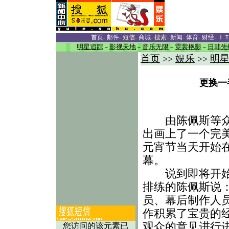
首页
-
邮件
-
短信
-
商城
-
搜索
-
新闻
-
体育
-
财经
-
Ｉ
明星追踪
－
影视天地
－
音乐无限
－
霓裳艳影
－
日韩先
首页
娱乐
明
>>
>>
更换一
由陈佩斯等众明
出画上了一个完
元宵节当天开始
幕。
说到即将开始的
排练的陈佩斯说
员、幕后制作人
作积累了宝贵的
观众的意见进行