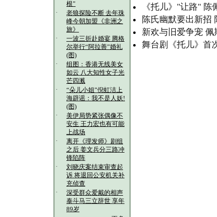
根”
《托儿》"让路" 
·
老狼探险不断 去年珠
陈氏幽默要出新招 
峰今朝加盟《非洲之
旅》
新欢与旧爱争宠 佩
·
一波三折赴婚宴 腾格
舞台剧《托儿》首
尔举行“阿拉善”婚礼
(图)
·
组图：香港无线美女
如云 八大知性女子光
芒四溅
·
“朵儿小姐”倪虹洁上
海辟谣：我不是人妖!
(图)
·
美伊局势紧张偶像不
安生 王力宏也有可能
上战场
·
离开《理发师》剧组
之后 姜文兵分三路冲
锋陷阵
·
刘晓庆案结束审查起
诉 将退回公安机关补
充侦查
·
深受群众爱戴的相声
泰斗马三立辞世 享年
89岁