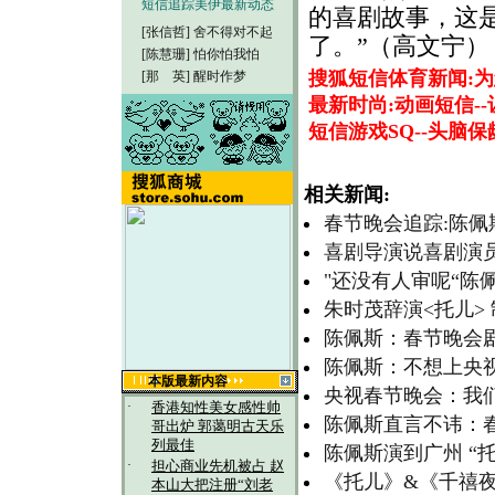
短信追踪美伊最新动态
的喜剧故事，这
[张信哲]
舍不得对不起
了。”（高文宁）
[陈慧珊]
怕你怕我怕
搜狐短信体育新闻:
[那 英]
醒时作梦
最新时尚:动画短信-
短信游戏SQ--头脑
相关新闻:
春节晚会追踪:陈
喜剧导演说喜剧演员
"还没有人审呢“陈
朱时茂辞演<托儿>
陈佩斯：春节晚会
陈佩斯：不想上央
本版最新内容
央视春节晚会：我
·
香港知性美女感性帅
陈佩斯直言不讳：春
哥出炉 郭蔼明古天乐
列最佳
陈佩斯演到广州 “
·
担心商业先机被占 赵
《托儿》&《千禧
本山大把注册“刘老