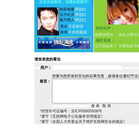
去东京迪斯尼，过桃色圣诞节
!
精彩相册
[男]
[女]
活力社员
[男]
[女]
魅力情人
[男]
[女]
美女
天若有情
·
和弦铃声：
帅哥
不帅照脸踢
很爱很爱你
有多少爱可
·
疯狂音效：
宝贝该起床了
甘撒热血写
请发表您的看法
用户：
您要为您所发的言论的后果负责，故请各位遵纪守法
留言：
*经营许可证编号：京ICP00000008号
*遵守《互联网电子公告服务管理规定》
*遵守《全国人大常委会关于维护互联网安全的规定》