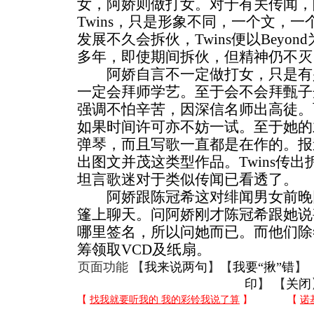
女，阿娇则做打女。对于有关传闻，阿
Twins，只是形象不同，一个文，
发展不久会拆伙，Twins便以Beyo
多年，即使期间拆伙，但精神仍不灭
阿娇自言不一定做打女，只是有
一定会拜师学艺。至于会不会拜甄子
强调不怕辛苦，因深信名师出高徒。
如果时间许可亦不妨一试。至于她的
弹琴，而且写歌一直都是在作的。报
出图文并茂这类型作品。Twins传出
坦言歌迷对于类似传闻已看透了。
阿娇跟陈冠希这对绯闻男女前晚
篷上聊天。问阿娇刚才陈冠希跟她说
哪里签名，所以问她而已。而他们除
筹领取VCD及纸扇。
页面功能 【
我来说两句
】【
我要“揪”错
】
印
】 【
关闭