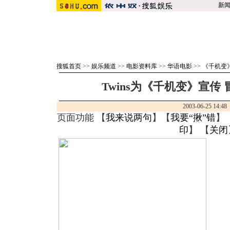
新
搜狐首页
>>
娱乐频道
>>
电影资料库
>>
华语电影
>>
《千机变
Twins为《千机变》宣传
2003-06-25 14:4
页面功能 【
我来说两句
】【
我要“揪”错
】
印
】 【
关闭