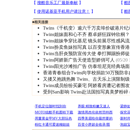
■
相关连接
Twins《千机变》逾六千万卖埠价破港片纪
Twins姐妹面和心不齐 蔡卓妍狂踩钟欣桐？
Twins姐妹争穿比基尼 镜头前展尽性感风流
Twins扮卖鱼妹拍写真 以百变形象宣传香港
Twins当肝炎预防宣传大使 拳打脚踢扮师徒
Twins阿娇新广告天使造型娇俏可人
(05/20 
Twins阳光沙滩拍广告 仿泰坦尼克经典场面
香港青春组合Twins向学校捐款50万预防非
又搂又抱跳热舞 Twins、古天乐上演限制级
Twins成员纷纷买豪宅 阿娇看房遭记者围攻
受到Sars影响 Twins赴法国拍写真美梦粉碎