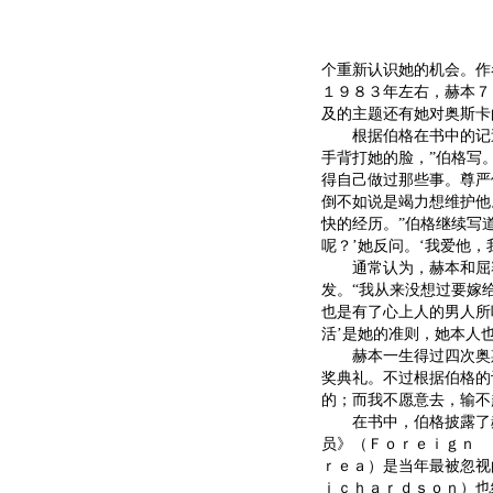
个重新认识她的机会。作
１９８３年左右，赫本７
及的主题还有她对奥斯卡
根据伯格在书中的记述，
手背打她的脸，”伯格写
得自己做过那些事。尊严
倒不如说是竭力想维护他
快的经历。”伯格继续写道
呢？’她反问。‘我爱他，
通常认为，赫本和屈赛
发。“我从来没想过要嫁
也是有了心上人的男人所
活’是她的准则，她本人
赫本一生得过四次奥斯
奖典礼。不过根据伯格的
的；而我不愿意去，输不
在书中，伯格披露了赫
员》（Ｆｏｒｅｉｇｎ 
ｒｅａ）是当年最被忽视
ｉｃｈａｒｄｓｏｎ）也