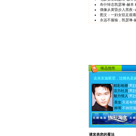
布什悼念凯瑟琳-赫本
偶像从黄昏步入黑夜-
图文：一妇女驻足观
永远不服输，凯瑟琳-
去东京迪斯尼，过桃色圣
精彩相册
[男]
[
活力社员
[男]
[
魅力情人
[男]
[
美女
天若有
帅哥
不帅照
请发表您的看法