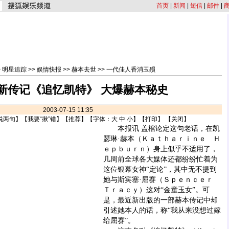
首页
|
新闻
|
短信
|
邮件
|
>
明星追踪
>>
娱情快报
>>
赫本去世
>>
一代佳人香消玉殒
新传记《追忆凯特》 大爆赫本秘史
2003-07-15 11:35
说两句
】【
我要“揪”错
】【
推荐
】【字体：
大
中
小
】【
打印
】 【
关闭
】
本报讯 盖棺论定这句老话，在凯
瑟琳·赫本（Ｋａｔｈａｒｉｎｅ Ｈ
ｅｐｂｕｒｎ）身上似乎不适用了，
几周前全球各大媒体还都纷纷忙着为
这位银幕女神“定论”，其中无不提到
她与斯宾塞·屈赛（Ｓｐｅｎｃｅｒ
Ｔｒａｃｙ）这对“金童玉女”。可
是，最近新出版的一部赫本传记中却
引述她本人的话，称“我从来没想过嫁
给屈赛”。