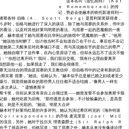
这本名叫《追忆凯特》（Ｋａｔ
ｅ Ｒｅｍｅｍｂｅｒｅｄ）的传
记，势必会使赫本的铁托影迷得到一
者斯各特·伯格（Ａ． Ｓｃｏｔｔ Ｂｅｒｇ）是普利策奖获得者，
５岁时，伯格与她进行了深入的谈话，除了她与屈赛的关系外，书中涉
的看法，以及对其他好莱坞明星的看法。与屈赛一起的恶魔般的一夜
赫本描述了她与屈赛在比华利山的旅馆中“恶魔般的一夜”，“他用
。“她说他当时醉了，估计他当时不会知道自己在干什么，事后也不会记
使她第二天醒来后对此事缄口不提，而与其说她在乎的是自己的尊严，
。她独自咽下了这件事，在内心里原谅了他，但却永远忘不了这次不愉
：“‘你想过离开吗？’我问，我们双目交视。‘我有什么理由要离开
我想跟他一起，如果我走了，我们都会很痛苦。’”
无法结合的理由是屈赛的天主教信仰，但伯格书中的记录有新的启
给斯宾塞·屈赛，”她说。伯格认为，“赫本似乎总是被已婚之妇或者至少
吸引。我觉得她喜欢的那些男人往往都不适合结婚，‘像男人一样生
也多次承认。＂遗憾奥斯卡
卡奖，但却从来没有亲自上台领过奖——她曾发誓不会参加奥斯卡颁
记叙，她对此甚为后悔。“那些愿意去参加，不计较输赢的人，是高贵
起，则是不光彩的。”她说。明星大点评
本对于好莱坞红星的许多评判。她认为演过希区柯克的《海外特派
Ｃｏｒｒｅｓｐｏｎｄｅｎｔ）的乔埃·麦克里亚（Ｊｏｅｌ ＭｃＣ
的演员，另外，她对于拉尔夫·理查森爵士（Ｓｉｒ Ｒａｌｐｈ Ｒ
给予了很高评价，伯格写道：“除了屈赛之外，赫本从来没有像谈论理