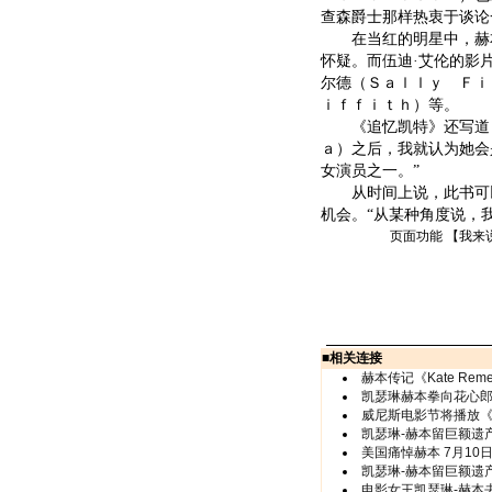
查森爵士那样热衷于谈论
在当红的明星中，赫本
怀疑。而伍迪·艾伦的影
尔德（Ｓａｌｌｙ Ｆｉ
ｉｆｆｉｔｈ）等。
《追忆凯特》还写道：
ａ）之后，我就认为她会
女演员之一。”
从时间上说，此书可以
机会。“从某种角度说，我
页面功能 【
我来
■
相关连接
赫本传记《Kate Rem
凯瑟琳赫本拳向花心
威尼斯电影节将播放
凯瑟琳-赫本留巨额遗
美国痛悼赫本 7月10
凯瑟琳-赫本留巨额遗
电影女王凯瑟琳-赫本