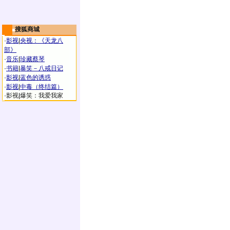
搜狐商城
·
影视
|
央视：《天龙八
部》
·
音乐
|
珍藏蔡琴
·
书籍
|
暴笑－八戒日记
·
影视
|
蓝色的诱惑
·
影视
|
中毒（终结篇）
·
影视
|
爆笑：我爱我家