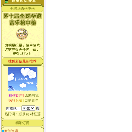
全球华语榜中榜
搜狐彩信最新推荐
·
[
和
弦
铃
声
]
原来的我
·
[
疯
狂
音
效
]
口哨青年
热门词：
必杀功
林忆莲
精彩订阅
新闻资讯