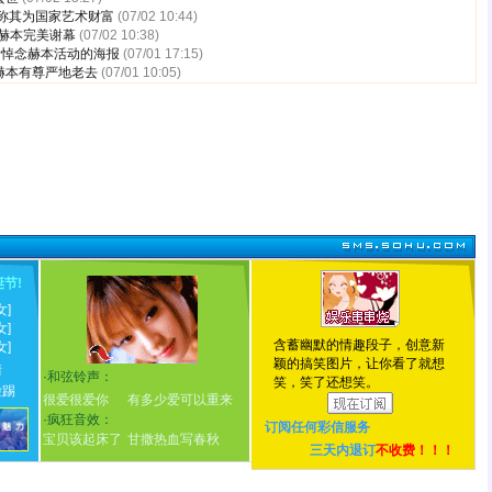
 称其为国家艺术财富
(07/02 10:44)
-赫本完美谢幕
(07/02 10:38)
看悼念赫本活动的海报
(07/01 17:15)
赫本有尊严地老去
(07/01 10:05)
诞节
!
女]
女]
含蓄幽默的情趣段子，创意新
女]
颖的搞笑图片，让你看了就想
情
·
和弦铃声：
笑，笑了还想笑。
脸踢
很爱很爱你
有多少爱可以重来
·
疯狂音效：
订阅任何
彩信服务
宝贝该起床了
甘撒热血写春秋
三天内退订
不收费！！！