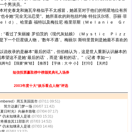
一个男演员。”
对史泰龙和施瓦辛格似乎不太感冒，她甚至对于他们的明星地位有所
片也令她“完全无法忍受”。她所喜欢的则包括约翰·特拉沃尔塔、莎丽·菲
ｅｌｄ）、哈里森·福特以及梅拉尼·格里菲斯（Ｍｅｌａｎｉｅ Ｇｒ
“看过了朱丽娅·罗伯茨的《现代灰姑娘》（Ｍｙｓｔｉｃ Ｐｉｚｚ
是下一个巨星级人物，‘数年不遇’。梅丽尔·斯特里普则是她最不喜欢的
说收录的是赫本“最后的话”，但伯格认为，这是世人重新认识赫本的
希望这不是她‘最后的话’，而是‘最初的话’。”（记者 李如一）
说两句
】【
我要“揪”错
】【
推荐
】【字体：
大
中
小
】【
打印
】 【
关闭
】
短信投票赢取榜中榜颁奖典礼入场券
2003年度十大“娱乐看点人物”评选
embered》周五美国面市
(07/11 09:51)
郎 简方达豪门梦一场
(06/07 11:42)
《夏日时光》向赫本致敬
(07/04 07:17)
产 仍未知继承人是谁
(07/03 15:31)
日将播放其11部影片
(07/03 14:52)
产 仍未知继承人是谁
(07/03 14:46)
去世
(07/02 13:27)