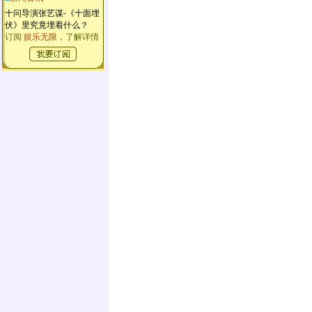
十问导演张艺谋-《十面埋
伏》里究竟埋着什么？
订阅
娱乐无限
，了解详情