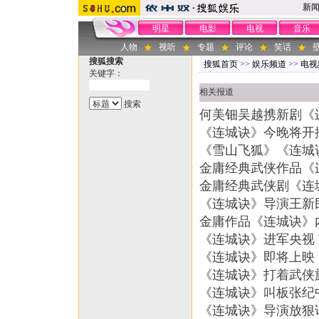
新
明星
电影
电视
音乐
人物
视听
专题
评论
笑话
搜狐搜索
搜狐首页
>>
娱乐频道
>>
电视
关键字：
相关报道
何美钿吴越携新剧《
《连城诀》今晚将开播
《雪山飞狐》《连城诀
金庸经典武侠作品《
金庸经典武侠剧《连
《连城诀》导演王新
金庸作品《连城诀》
《连城诀》进军央视
《连城诀》即将上映 
《连城诀》打着武侠
《连城诀》叫板张纪
《连城诀》导演放狠