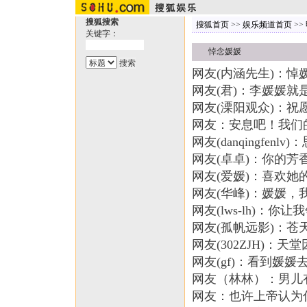
搜狐搜索
搜狐首页
>>
娱乐频道首页
>>
关键字：
悼念媛媛
网友(内涵先生)：悼
网友(君)：李媛媛
网友(溧阳观众)：
网友：安息吧！我们
网友(danqingfen
网友(卓卓)：你的芳
网友(爱媛)：喜欢她
网友(华峰)：媛媛，
网友(lws-lh)：
网友(孤帆远影)：
网友(302ZJH)：
网友(gf)：看到媛
网友（林林）：男儿
网友：也许上帝认为