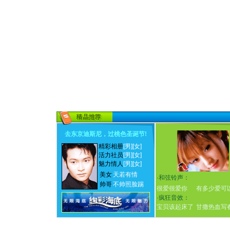
去东京迪斯尼，过桃色圣诞节
!
精彩相册
[男]
[女]
活力社员
[男]
[女]
魅力情人
[男]
[女]
美女
天若有情
·
和弦铃声：
帅哥
不帅照脸踢
很爱很爱你
有多少爱可
·
疯狂音效：
宝贝该起床了
甘撒热血写