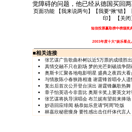
觉障碍的问题，他已经从德国买回两
页面功能 【
我来说两句
】【
我要“揪”错
】
印
】 【
关闭
短信投票赢取榜中榜颁奖
2003年度十大“娱乐看点
■
相关连接
张艺谋广告歌曲朴树以近5万票的成绩胜
真情交融不只在剧场 梦的光芒刺破战争阴
奥斯卡汇聚各地电影明星 盛典之夜四大看
与情敌陈小春狭路相逢 谢霆锋首唱令人遗
复出后首次公开登台演出 谢霆锋飙歌热舞
章子怡英语今非昔比 奥斯卡奖上要英文对
张艺谋将执导演唱会 布兰妮有望前来捧场
妙语回应绯闻 杨恭如乐意请“阿周”吃饭
林嘉欣秘密痩身 要性感出击任纤体代言人