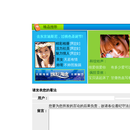
去东京迪斯尼，过桃色圣诞节
!
精彩相册
[男]
[女]
活力社员
[男]
[女]
魅力情人
[男]
[女]
美女
天若有情
·
和弦铃声：
帅哥
不帅照脸踢
很爱很爱你
有多少爱可
·
疯狂音效：
宝贝该起床了
甘撒热血写
请发表您的看法
用户：
您要为您所发的言论的后果负责，故请各位遵纪守法
留言：