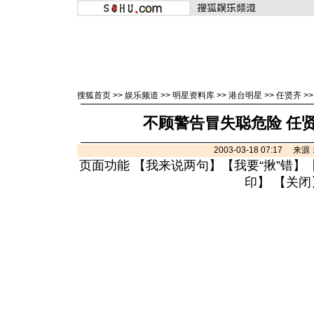
搜狐首页
>>
娱乐频道
>>
明星资料库
>>
港台明星
>>
任贤齐
>
不顾警告冒失聪危险 任
2003-03-18 07:17 
页面功能 【
我来说两句
】【
我要“揪”错
】
印
】 【
关闭