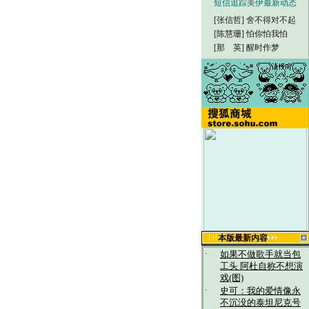
短信追踪美伊最新动态
[张信哲]
舍不得对不起
[陈慧珊]
怕你怕我怕
[那 英]
醒时作梦
本版最新内容
·
如果不做歌手就当包
工头 阿杜自称不想演
戏(图)
·
史可：我的爱情像永
不沉没的泰坦尼克号