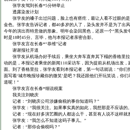
张学友驾到长春*5分钟举止
透露染发计划
张学友的嗓子出过问题，脸上也有瘩疙，最让人看不过眼的是
金色。张学友告诉记者，都40多岁的人了，染头发并不是为了出
今年的演出而特意做的形象。明年会染回黑色，还原一个“黑头发
时是18时45分。言毕，他与本报记者亲密合影。
张学友言在长春*“恭维”记者
谢谢报社开道
张学友从机场办好手续后，乘坐大奔车直奔其下榻的香格里拉
动的是，本报记者乘坐的新闻110采访车，因为提前从机场出发，
面。到了香格里拉，张学友看到本报记者，第一句话就说：“你们
面写着‘城市晚报珍藏你的微笑’是吧？我还跟他们开玩笑说，你们
道呢！”
张学友言在长春*细说税案
我关注刘晓庆
记者：“刘晓庆公司涉嫌偷税的事你知道吗？”
张学友：“我很关注。如果事实真的如此，我想那是不应该的。
记者：“现在好多演艺圈的人都这么干，甚至有人说不这样就发
张学友：“我怎么不知道这码子事儿。”
记者：“那你会偷税吗？”