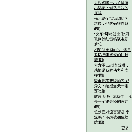
·
央视名嘴王小丫抖落
小秘密：诚恳是我的
底牌
·
张元是个“老流氓”？
赵薇：他的确很肉麻
(图)
·
“火车”即将驶出 孙周
巩俐孙红雷畅谈电影
梦想
·
相知到擦肩而过--焦晃
追忆与李媛媛的往日
情(图)
·
大方承认恋情 陈琳：
感情是我的动力和支
柱(图)
·
谈电影不要谈绯闻 郑
秀文：结婚当天一定
要吃饱
·
敢言 反叛--黄秋生：我
是一个很奇怪的东西
(图)
·
坦然面对流言蜚语 李
亚鹏：不想被捆住翅
膀(图)
更多
...