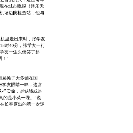
分出现在城市晚报《娱乐无
飞机场边防检查站，他与
飞机里走出来时，张学友
8时40分，张学友一行
，学友一歪头便笑了起
！”
而且摊子大多铺在国
张学友眼睛一眯，边含
这样卖命，是缺钱或是
年真的是小菜一碟。”说
在长春露出的第一次迷