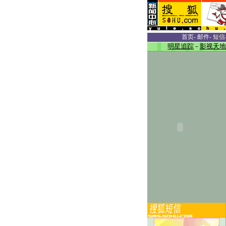
首页
-
邮件
-
短信
明星追踪
－
影视天地