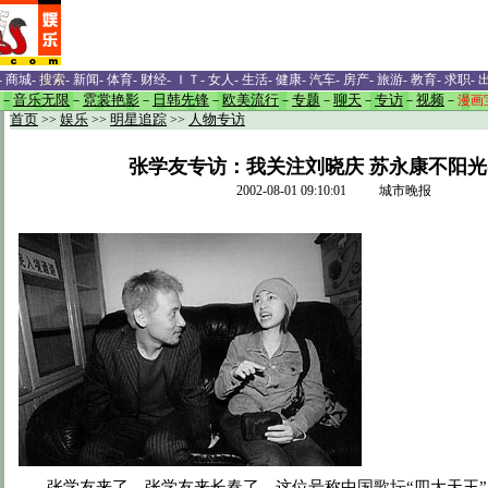
-
商城
-
搜索
-
新闻
-
体育
-
财经
-
ＩＴ
-
女人
-
生活
-
健康
-
汽车
-
房产
-
旅游
-
教育
-
求职
-
－
音乐无限
－
霓裳艳影
－
日韩先锋
－
欧美流行
－
专题
－
聊天
－
专访
－
视频
－
漫画
首页
>>
娱乐
>>
明星追踪
>>
人物专访
张学友专访：我关注刘晓庆 苏永康不阳光(
2002-08-01 09:10:01 城市晚报
张学友来了，张学友来长春了。这位号称中国歌坛“四大天王”