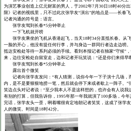
为演艺事业创造上亿元财富的男人，于2002年7月30日18时40
限》记者的视线里，只不过此次张学友“演出”的地点是——长春
记者沟通的符号是：语言。
张学友驾到长春*5分钟举止
一下飞机就开唠
张学友乘坐的飞机从香港起飞，当天18时34分直抵长春。从
一脸的开心，他没有提任何行李，并与身边一群同行者边走边唠。1
抵达安检处等待一系列必须的手续。看到本报记者在独家“守候”
来，边往安检处自留室走，边和记者开玩笑说：“还是你们来得早啊
张学友驾到长春*5分钟举止
露出首个微笑
记者向张学友发问：“有人猜测，说你今年一下子演十几场，
内，是不是要狠狠地捞一笔，然后就会停下来或者歇上一阵子。”
笑边点头对记者说：“至少我本人不是这样想的，也许会有人说我
有别的打算，但我告诉你，1995年那一年我就演了100多场，今
完话，张学友头一歪，咧着嘴很肯定地朝记者笑笑，这成了张学友
人的微笑。时间是18时42分。