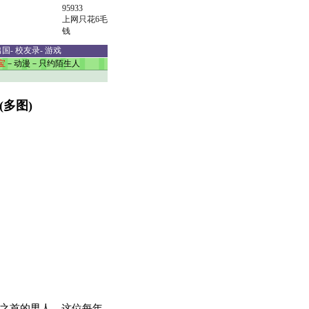
95933
上网只花6毛
钱
出国
-
校友录
-
游戏
宝
－
动漫
－
只约陌生人
多图)
之首的男人，这位每年