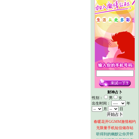
财神占卜
性别：
男
女
出生时间：
年
月
日
春暖花开GGMM激情相约
无限量手机短信储存站
听得到的幽默让你开怀