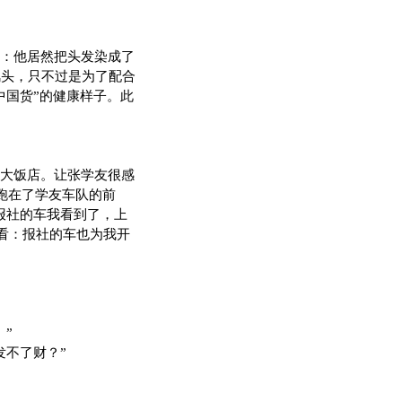
：他居然把头发染成了
风头，只不过是为了配合
中国货”的健康样子。此
大饭店。让张学友很感
跑在了学友车队的前
报社的车我看到了，上
看：报社的车也为我开
”
不了财？”