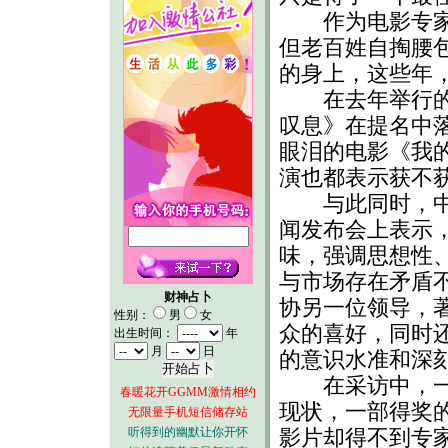
作为电影专家，
但老百姓自掏腰
的身上，这些年
在去年举行的金
叹息》在提名中
眼泪的电影《我
演也都表示获不
与此同时，中国
闻发布会上表示，
味，强调思想性
与市场存在矛盾
财神占卜
协另一位领导，
性别：
男
女
众的喜好，同时
出生时间：
年
月
日
的意识水准和深
在采访中，一些
春暖花开GGMM激情相约
现状，一部得奖
无限量手机短信储存站
听得到的幽默让你开怀
影片却得不到专家