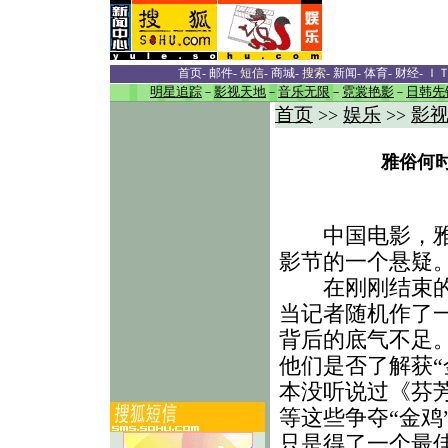
首页
-
邮件
-
短信
-
商城
-
搜索
-
新闻
-
体育
-
财经
-
Ｉ
明星追踪
－
影视天地
－
音乐无限
－
霓裳艳影
－
日韩先
首页
娱乐
影
>>
>>
雅俗何
中国电影，雅俗
影节的一个悬疑
在刚刚结束的金
当记者随机作了
背后的底气不足
他们是否了解获“
本没听说过《芬
等这些争夺“金鸡
只是得了一个最