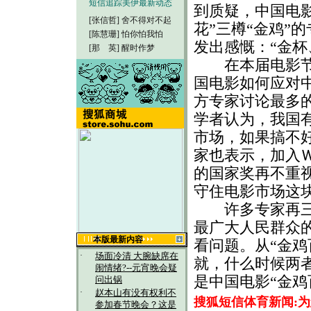
短信追踪美伊最新动态
到质疑，中国电
[张信哲]
舍不得对不起
花”三樽“金鸡”
[陈慧珊]
怕你怕我怕
发出感慨：“金杯
[那 英]
醒时作梦
在本届电影节的
国电影如何应对
方专家讨论最多
学者认为，我国
市场，如果搞不
家也表示，加入
的国家奖再不重
守住电影市场这块
许多专家再三向
最广大人民群众
本版最新内容
看问题。从“金鸡
·
场面冷清 大腕缺席在
就，什么时候两
闹情绪?--元宵晚会疑
是中国电影“金鸡
问出锅
·
赵本山有没有权利不
搜狐短信体育新闻:
参加春节晚会？这是