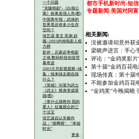
一个问题
都市手机新时尚:短信
·
"克隆韩剧"-《白领公
专题新闻:美国对阿
寓》效果差强人意(图)
·
中国青年报：武侠的
世界里还有多少生存
空间？
相关新闻:
·
张艺谋 姜文 巩俐 赵
薇--2003内地电影人权
没被邀请却意外获
力榜
梁晓声进言：手心
·
影评：兵家必争电影
之地 数码科技创造荧
评论：“金鸡奖影片
幕奇迹
第十届“金鸡百花电
·
2003元月影视观察--续
现场传真：第十届中
集：续来续去都在续
什么？
不能参加金鸡百花
·
《英雄》沦落为武士
“金鸡奖”今晚揭晓
《武士》摇身变成英
雄(图)
·
《拿什么拯救你 我的
爱人》征服观众的三
个法宝
·
张艺谋自认失败作
品：“摇啊摇”、“幸福
时光”
更多
...