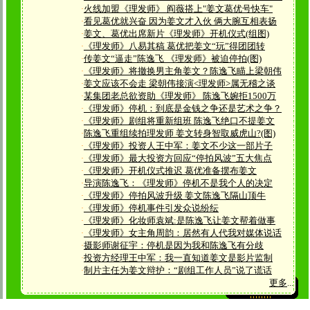
·
火线加盟《理发师》 阎薇搭上"姜文葛优号快车"
·
看见葛优就兴奋 因为姜文才入伙 俩大腕互相表扬
·
姜文、葛优出席新片《理发师》开机仪式(组图)
·
《理发师》八易其稿 葛优把姜文“玩”得团团转
·
传姜文“逼走”陈逸飞 《理发师》被迫停拍(图)
·
《理发师》将撤换男主角姜文？陈逸飞瞄上梁朝伟
·
姜文应该不会走 梁朝伟接演<理发师>属无稽之谈
·
某集团老总欲资助《理发师》 陈逸飞婉拒1500万
·
《理发师》停机：到底是金钱之争还是艺术之争？
·
《理发师》剧组将重新组班 陈逸飞绝口不提姜文
·
陈逸飞重组续拍理发师 姜文转身智取威虎山?(图)
·
《理发师》投资人王中军：姜文不少这一部片子
·
《理发师》最大投资方回应“停拍风波”五大焦点
·
《理发师》开机仪式推迟 葛优准备摆布姜文
·
导演陈逸飞：《理发师》停机不是我个人的决定
·
《理发师》停拍风波升级 姜文陈逸飞隔山顶牛
·
《理发师》停机事件引发众说纷纭
·
《理发师》化妆师袁斌:是陈逸飞让姜文帮着做事
·
《理发师》女主角周韵：居然有人代我对媒体说话
·
摄影师谢征宇：停机是因为我和陈逸飞有分歧
·
投资方经理王中军：我一直知道姜文是影片监制
·
制片主任为姜文辩护：“剧组工作人员”说了谎话
更多
...