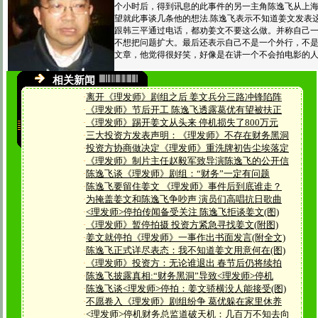
个小时后，得到讯息的此事件的另一主角陈逸飞从上
望就此事谈几条他的想法.陈逸飞表示不知道姜文发表
跟韩三平通过电话，都劝姜文不要这么做。并称自己
不想把问题扩大。最后还表示自己不是一个外行，不
文章，他觉得很好笑，好像是在讲一个不会拍电影的
相关新闻
·
离开《理发师》剧组之后 姜文兵分三路冲锋陷阵
·
《理发师》节后开工 陈逸飞透露葛优有望被扶正
·
《理发师》踢开姜文从头来 停机损失了800万元
·
三大投资方发表声明：《理发师》不存在财务黑洞
·
投资方协商做决定《理发师》重洗牌初告尘埃落定
·
《理发师》制片主任赵毅军致导演陈逸飞的公开信
·
陈逸飞谈《理发师》剧组：“财务”一定有问题
·
陈逸飞要留住姜文 《理发师》事件后到底谁走？
·
为掩盖姜文和陈逸飞争吵声 演员们高唱抗日歌曲
·
<理发师>停拍传闻备受关注 陈逸飞拒谈姜文(图)
·
《理发师》暂停拍摄 投资方紧急寻找姜文(附图)
·
姜文就停拍《理发师》一事作出书面发言(附全文)
·
陈逸飞正式详尽表态：我不知道姜文用意何在(图)
·
《理发师》投资方：无论谁退出 春节后仍将续拍
·
陈逸飞披露真相:“财务黑洞”导致<理发师>停机
·
陈逸飞谈<理发师>停拍：姜文骄横没人能接受(图)
·
不愿卷入《理发师》剧组纷争 葛优躲在家里休养
·
<理发师>停机财务总监道破天机：几百万不知去向