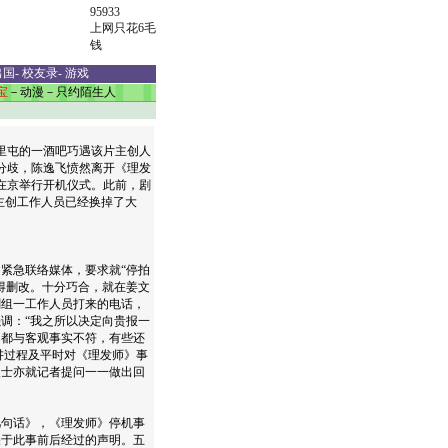
95933
上网只花6毛
钱
出国
-
校友录
-
游戏
宝
－
动漫
－
只约陌生人
里屯的一酒吧巧遇该片主创人
分歧，陈逸飞愤然离开《理发
在京举行开机仪式。此前，剧
主创工作人员已经换掉了大
紧急联络媒体，要求就“停拍
得删改。十分巧合，就在姜文
剧组一工作人员打来的电话，
调：“我之所以决定向贵报一
，都与客观事实不符，有些还
讲过程及平时对《理发师》事
人士亦就记者提问一一做出回
句话》，《理发师》停机事
关于此事前后经过的声明。五