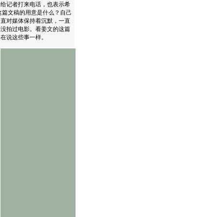
海给记者打来电话，也表示希
这篇文稿的用意是什么？自己
一直对媒体保持着沉默，一直
是没拍过电影。看姜文的这篇
人在说这些事一样。