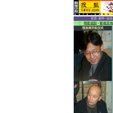
首页
-
邮件
-
短信
明星追踪
－
影视天地
理发师开机仪式