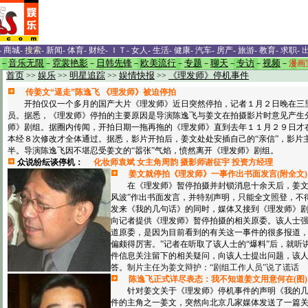
-
商城
-
搜索
-
新闻
-
体育
-
财经
-
ＩＴ
-
女人
-
生活
-
健康
-
汽车
-
房产
-
旅游
-
教育
-
求职
-
－
音乐无限
－
霓裳艳影
－
日韩先锋
－
欧美流行
－
专题
－
聊天
－
专访
－
视频
－
漫画
首页
>>
娱乐
>>
明星追踪
>>
娱情快报
>>
《理发师》停机事件
传姜文“逼走”陈逸飞 《理发师》被迫停拍
开拍仅仅一个多月的国产大片《理发师》近日突然停拍，记者１月２日晚在三
员。据悉，《理发师》停拍的主要原因是导演陈逸飞与姜文在拍摄影片时意见产生
师》剧组。据圈内传闻，开拍日期一拖再拖的《理发师》直到去年１１月２９日才
本经８次修改才全体通过。据悉，影片开拍后，姜文处处安插自己的“亲信”，影片
半。导演陈逸飞因不堪忍受姜文的“嚣张”气焰，愤然离开《理发师》剧组。
众说纷纭谈停机：
化妆师袁斌
女主角周韵
摄影师谢征宇
投资方经理
姜文就停拍《理发师》一事作出书面发言(附全文)
在《理发师》暂停拍摄并封锁消息十余天后，姜文
风波”作出书面发言，并特别声明，只能全文照登，不
发来《我的几句话》的同时，媒体又接到《理发师》
向记者提供《理发师》暂停拍摄的相关原委。该人士强
道原委，是因为目前看到的有关这一事件的很多报道
偏颇得厉害。”记者在听取了该人士的“爆料”后，就听
件信息关注留下的相关疑问，向该人士提出问题，该
答。
制片主任为姜文辩护：“剧组工作人员”说了谎话
陈逸飞正式详尽表态：我不知道姜文用意何在(图)
针对姜文关于《理发师》停机事件的声明《我的几
件的主角之一姜文，突然向北京几家媒体发送了一篇