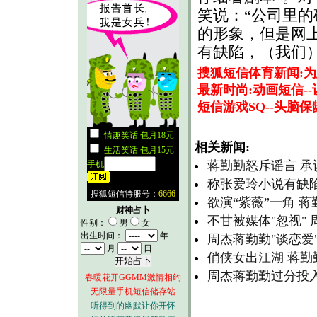
笑说：“公司里
的形象，但是网
有缺陷，（我们
搜狐短信体育新闻:
最新时尚:动画短信-
短信游戏SQ--头脑
相关新闻:
蒋勤勤怒斥谣言 承
称张爱玲小说有缺陷
欲演“紫薇”一角 
财神占卜
不甘被媒体"忽视"
性别：
男
女
出生时间：
年
周杰蒋勤勤"谈恋爱
月
日
俏侠女出江湖 蒋
周杰蒋勤勤过分投入
春暖花开GGMM激情相约
无限量手机短信储存站
听得到的幽默让你开怀