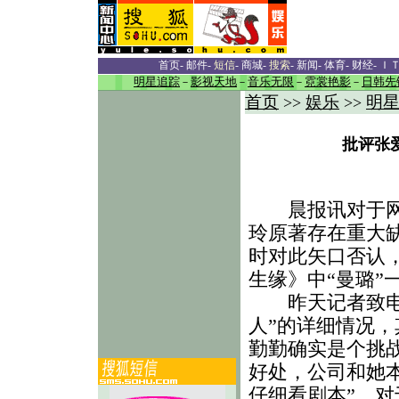
首页
-
邮件
-
短信
-
商城
-
搜索
-
新闻
-
体育
-
财经
-
Ｉ
明星追踪
－
影视天地
－
音乐无限
－
霓裳艳影
－
日韩先
首页
娱乐
明
>>
>>
批评张
晨报讯对于网上
玲原著存在重大
时对此矢口否认
生缘》中“曼璐”
昨天记者致电蒋
人”的详细情况，
勤勤确实是个挑
好处，公司和她
仔细看剧本”。对