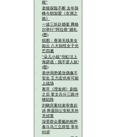
根”
·
老狼探险不断 去年珠
峰今朝加盟《非洲之
旅》
·
一波三折赴婚宴 腾格
尔举行“阿拉善”婚礼
(图)
·
组图：香港无线美女
如云 八大知性女子光
芒四溅
·
“朵儿小姐”倪虹洁上
海辟谣：我不是人妖!
(图)
·
美伊局势紧张偶像不
安生 王力宏也有可能
上战场
·
离开《理发师》剧组
之后 姜文兵分三路冲
锋陷阵
·
刘晓庆案结束审查起
诉 将退回公安机关补
充侦查
·
深受群众爱戴的相声
泰斗马三立辞世 享年
89岁