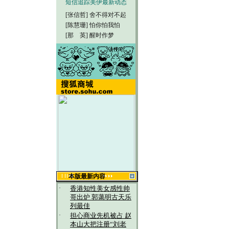
短信追踪美伊最新动态
[张信哲]
舍不得对不起
[陈慧珊]
怕你怕我怕
[那 英]
醒时作梦
本版最新内容
·
香港知性美女感性帅
哥出炉 郭蔼明古天乐
列最佳
·
担心商业先机被占 赵
本山大把注册“刘老