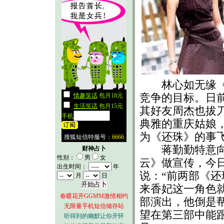
林心如无缘《还
竞争的目标。日前
其好友周杰也拔
典雅的重庆姑娘
为《还珠》的事
蒋勤勤特意向《
财神占卜
性别：
男
女
云》做宣传，今
出生时间：
年
说：“前两部《
月
日
来香妃这一角色
春暖花开GGMM激情相约
部演出，他倒是
无限量手机短信储存站
望在第三部中能
听得到的幽默让你开怀