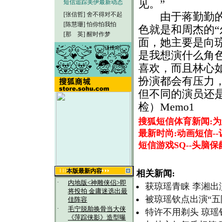
见。”
短信追踪美伊最新动态
由于蒋勤勤的气
[张信哲]
舍不得对不起
[陈慧珊]
怕你怕我怕
色就是和周杰的“
[那 英]
醒时作梦
面，她主要是向
是我想演什么角
喜欢，而且林心
扮演都会有压力
但不同的演员还
检）Memo1
搜狐短信体育新闻:
最新时尚:动画短信-
短信游戏SQ--头脑
本版最新内容
相关新闻:
·
内地版<神雕侠侣>即
获琼瑶青睐 李湘
将投拍 金庸迷选出最
被琼瑶钦点出演“五
佳阵容
·
毛宁脱胎换骨当大侠
特许不用剃头 琼瑶
《萍踪侠影》造型曝