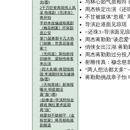
与林心如气质相符 
光(图)
·
2千万巨资再现伟人风
周杰铁定出演《还珠
采 电视剧《毛泽东》
不甘被媒体"忽视"
将开拍
·
手抄本改编成电视剧
导演赴港面见琼瑶 
《梅花档案》吓坏卧
<还珠3>导演面见
底公安
·
第75届奥斯卡几大热
周杰蒋勤勤"谈恋爱
门前瞻：究竟花落谁
俏侠女出江湖 蒋
家？
·
周杰蒋勤勤过分投入
《无间道》筹拍前传
刘德华、梁朝伟将客
射雕传真：穆念慈首
串出演
“两人想法都太多”
·
<四大名捕>将登陆韩
国 李湘期待张东健捧
蒋勤勤挑战章子怡 
场(图)
·
《天地英雄》新海报
曝光 明星都没
露“脸”(图)
·
<跆拳道>导演想拍全
裸戏 陶红要求延期
再“脱”
·
相爱却不能相守 《金
粉世家》将亮相电视
剧频道