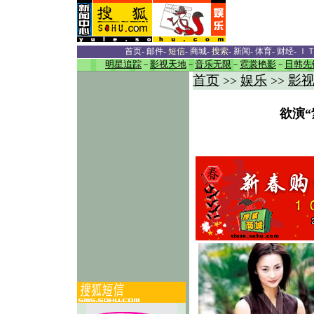
首页
-
邮件
-
短信
-
商城
-
搜索
-
新闻
-
体育
-
财经
-
Ｉ
明星追踪
－
影视天地
－
音乐无限
－
霓裳艳影
－
日韩先
首页
娱乐
影
>>
>>
欲演