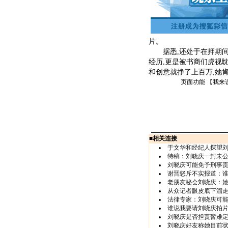
片。
据悉,还处于在押期间,
经历,更是被书商们虎视
和创意就挣了上百万,她肯
页面功能 【
我来
■
相关连接
于文华和经纪人探望
特稿：刘晓庆一封未
刘晓庆可能免予刑事责
谢晋怒斥不实报道：
老朋友秘会刘晓庆：
从众记者眼皮底下溜走-
法律专家：刘晓庆可能
谁说我要请刘晓庆拍片
刘晓庆是否担责暂难定
刘晓庆好友称她目前状