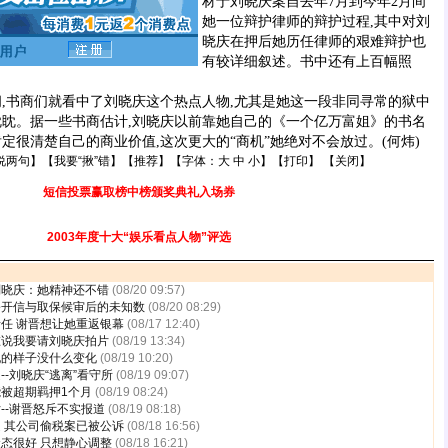
材于刘晓庆案自去年7月到今年2月间
她一位辩护律师的辩护过程,其中对刘
晓庆在押后她历任律师的艰难辩护也
有较详细叙述。书中还有上百幅照
书商们就看中了刘晓庆这个热点人物,尤其是她这一段非同寻常的狱中
眈眈。据一些书商估计,刘晓庆以前靠她自己的《一个亿万富姐》的书名
定很清楚自己的商业价值,这次更大的“商机”她绝对不会放过。(何炜)
说两句
】【
我要“揪”错
】【
推荐
】【字体：
大
中
小
】【
打印
】 【
关闭
】
短信投票赢取榜中榜颁奖典礼入场券
2003年度十大“娱乐看点人物”评选
刘晓庆：她精神还不错
(08/20 09:57)
公开信与取保候审后的未知数
(08/20 08:29)
任 谢晋想让她重返银幕
(08/17 12:40)
谁说我要请刘晓庆拍片
(08/19 13:34)
她的样子没什么变化
(08/19 10:20)
-刘晓庆“逃离”看守所
(08/19 09:07)
被超期羁押1个月
(08/19 08:24)
--谢晋怒斥不实报道
(08/19 08:18)
 其公司偷税案已被公诉
(08/18 16:56)
态很好 只想静心调整
(08/18 16:21)