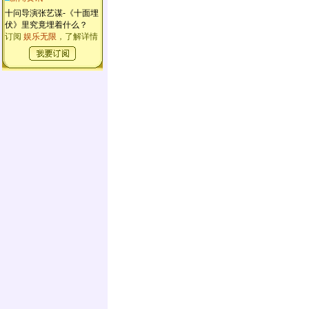
十问导演张艺谋-《十面埋
伏》里究竟埋着什么？
订阅
娱乐无限
，了解详情