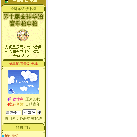
全球华语榜中榜
搜狐彩信最新推荐
·
[
和
弦
铃
声
]
原来的我
·
[
疯
狂
音
效
]
口哨青年
热门词：
必杀功
林忆莲
精彩订阅
新闻资讯