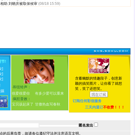
相助 刘晓庆被取保候审
(08/18 15:59)
诞节
!
女]
女]
含蓄幽默的情趣段子，创意新
女]
颖的搞笑图片，让你看了就想
情
·
和弦铃声：
笑，笑了还想笑。
脸踢
很爱很爱你
有多少爱可以重来
·
疯狂音效：
订阅任何
彩信服务
宝贝该起床了
甘撒热血写春秋
三天内退订
不收费！！！
匿名发出
论的后果负责，故请各位遵纪守法并注意语言文明。