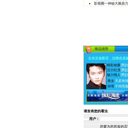
影视圈一神秘大腕鼎力
去东京迪斯尼，过桃色圣
精彩相册
[男]
[
活力社员
[男]
[
魅力情人
[男]
[
美女
天若有
帅哥
不帅照
请发表您的看法
用户：
您要为您所发的言