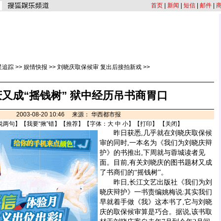
首页
|
新闻
|
短信
|
邮件
|
星追踪
>>
娱情快报
>>
刘晓庆取保候审 复出后接拍新戏
>>
又成“摇钱树” 狱中经历吊书商胃口
2003-08-20 10:46 来源： 华西都市报
说两句
】【
我要“揪”错
】【
推荐
】【字体：
大
中
小
】【
打印
】 【
关闭
】
昨日获悉,几乎就在刘晓庆取保候
审的同时,一本名为《我们为刘晓庆辩
护》的书推出,下周就与蓉城读者见
面。目前,有关刘晓庆的图书题材又成
了书商们的“摇钱树”。
昨日,长江文艺出版社《我们为刘
晓庆辩护》一书责编姚梅说:其实我们
早就着手做《我》这本书了,它与刘晓
庆的取保候审算是巧合。据说,该书取