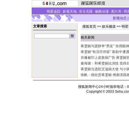
明星追踪
影视天地
音乐无限
极酷动漫
图片库
明
|
|
|
|
|
影视动态
|
文章搜索
搜狐首页
>>
娱乐频道
>>
明星
相关新闻
蒋雯丽与梁静争“男友” 你用眼神
蒋雯丽“有泪尽停留” 新剧中遭
肖像被印上皮肤病广告 蒋雯丽
秦海璐：和蒋雯丽比演技 觉得
蒋雯丽当选防艾滋病大使 与小
徐帆：很欣赏蒋雯丽 傅彪演我
搜狐新闻中心24小时值班电话：010-6
Copyright © 2003 Sohu.com I