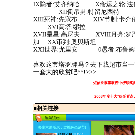
IX隐者:艾齐纳哈
X命运之轮:
XII倒吊男:特留尼西特
XIII死神:先寇布
XIV节制:卡介
XVI高塔:缪拉
XVII星星:高尼夫
XVIII月亮:
加
XX审判:奥贝斯坦
XXI世界:尤里安
0愚者:布鲁
喜欢这套塔罗牌吗？去下载超市当一套大
一套大的欣赏吧^^!>>>
短信投票赢取榜中榜颁奖
2003年度十大“娱乐看点
■
相关连接
去东京迪斯尼，过桃色圣诞节
!
精彩相册
[男]
[女]