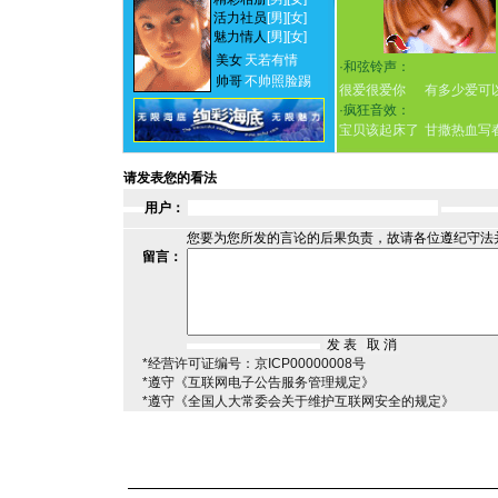
活力社员
[男]
[女]
魅力情人
[男]
[女]
美女
天若有情
·
和弦铃声：
帅哥
不帅照脸踢
很爱很爱你
有多少爱可
·
疯狂音效：
宝贝该起床了
甘撒热血写
请发表您的看法
用户：
您要为您所发的言论的后果负责，故请各位遵纪守法
留言：
*经营许可证编号：京ICP00000008号
*遵守《互联网电子公告服务管理规定》
*遵守《全国人大常委会关于维护互联网安全的规定》