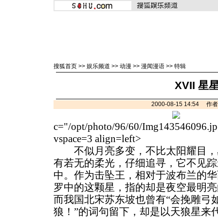
搜狐首页
>>
娱乐频道
>>
动漫
>>
漫闻漫语
>>
特辑
XVII 星
2000-08-15 14:54
c="/opt/photo/96/60/Img143546096.jp
vspace=3 align=left>
不似月亮多变，不比太阳耀目，
有若无的柔光，仔细追寻，它不见踪
中。作为击坠王，相对于波布兰的华
罗中的这颗星，指的却是夜空最明亮
而我国北宋苏东坡也曾有“会挽雕弓
狼！”的词句留下，却是以天狼星来