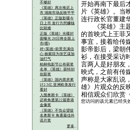
不够好
开始再南下最后
·
《英雄》再次推迟上
片《英雄》。当
市 湖南市场反映平平
连行政长官董建
·
《英雄》正版影碟今
日上市 发行方想赚钱
《英雄》主题歌
比较难
的首映式上王菲
·
正版《英雄》光碟封
面曝光 20日将全面上
事宜，接着给传
市(图)
影帝影后，梁朝
·
对<英雄>前景充满信
心 杨紫琼为张艺谋加
衫，在接受采访
油打气
言两人是好朋友
·
柏林电影节公布获奖
名单 《英雄》获特别
映式，之前有传
创新奖
声称是大家乱说
·
《英雄》国内票房累
计2.5亿 亚洲欧美发行
雄》片观众的反
看好
相信观众们欣赏
·
入围奥斯卡 《英雄》
还将角逐第22届香港
金像奖
·
《英雄》不负众望提
名奥斯卡 角逐最佳外
语片奖
更多
...