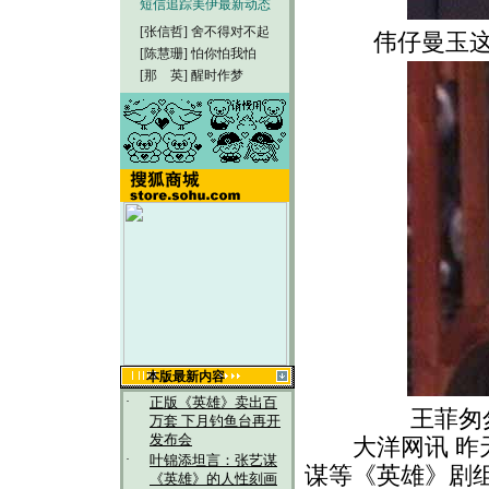
短信追踪美伊最新动态
[张信哲]
舍不得对不起
伟仔曼玉
[陈慧珊]
怕你怕我怕
[那 英]
醒时作梦
本版最新内容
·
正版《英雄》卖出百
王菲匆
万套 下月钓鱼台再开
发布会
大洋网讯 昨天
·
叶锦添坦言：张艺谋
谋等《英雄》剧
《英雄》的人性刻画