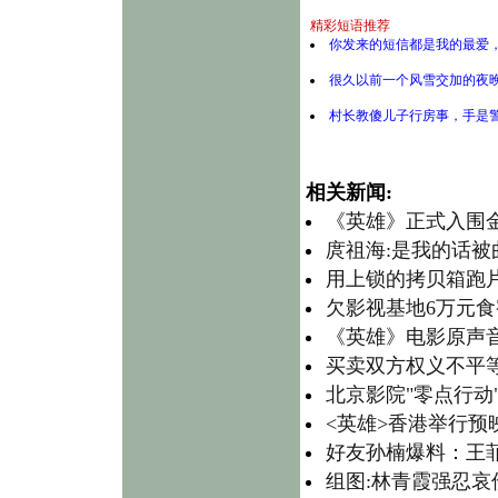
精彩短语推荐
你发来的短信都是我的最爱
很久以前一个风雪交加的夜
村长教傻儿子行房事，手是
相关新闻:
《英雄》正式入围
庹祖海:是我的话
用上锁的拷贝箱跑
欠影视基地6万元食
《英雄》电影原声音
买卖双方权义不平
北京影院"零点行动
<英雄>香港举行预
好友孙楠爆料：王菲
组图:林青霞强忍哀