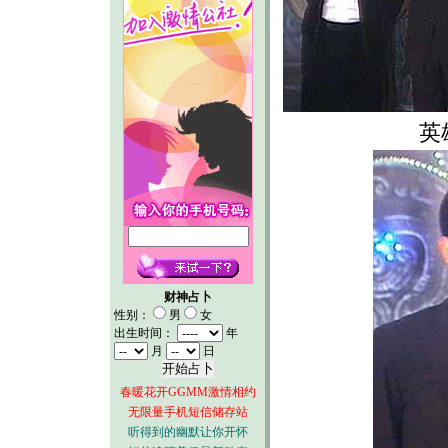
英
财神占卜
性别：
男
女
出生时间：
年
月
日
春暖花开GGMM激情相约
无限量手机短信储存站
听得到的幽默让你开怀