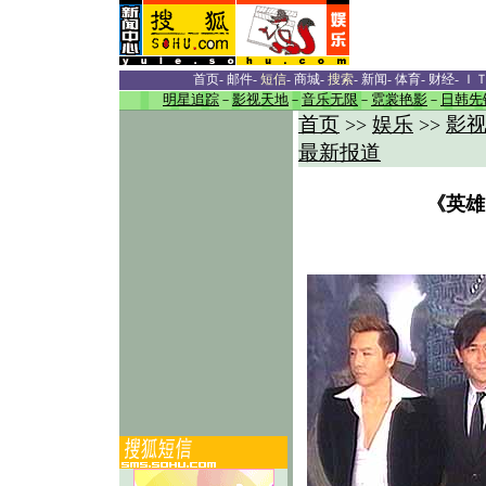
首页
-
邮件
-
短信
-
商城
-
搜索
-
新闻
-
体育
-
财经
-
Ｉ
明星追踪
－
影视天地
－
音乐无限
－
霓裳艳影
－
日韩先
首页
娱乐
影
>>
>>
最新报道
《英雄