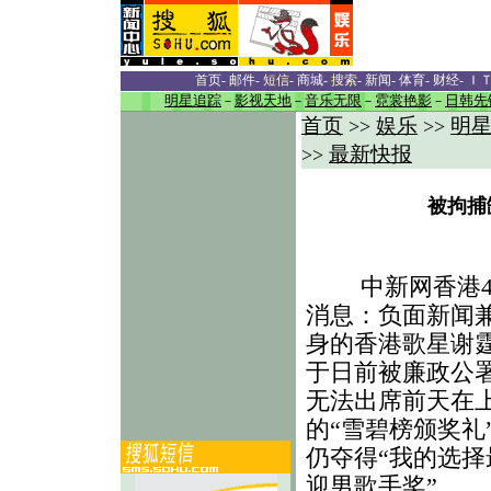
首页
-
邮件
-
短信
-
商城
-
搜索
-
新闻
-
体育
-
财经
-
Ｉ
明星追踪
－
影视天地
－
音乐无限
－
霓裳艳影
－
日韩先
首页
娱乐
明
>>
>>
最新快报
>>
被拘捕
 中新网香港4
消息：负面新闻
身的香港歌星谢
于日前被廉政公
无法出席前天在
的“雪碧榜颁奖礼
仍夺得“我的选择
迎男歌手奖”。