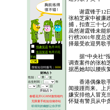
谢霆锋于12
张柏芝家中被廉
捕，扣查三十七
虽然谢霆锋未能
行榜2001年度
择最受欢迎男歌
据“中央社”报
调查案件的张柏
据悉她却以腰疾复
财神占卜
性别：
男
女
香港偶像歌手谢
出生时间：
年
月
日
闻接踵而来。上
嫌安排他人冒充
春暖花开GGMM激情相约
怀疑有警员从中
无限量手机短信储存站
听得到的幽默让你开怀