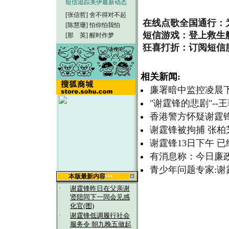
短信追踪美伊最新动态
[张信哲]
舍不得对不起
在线点歌全国通行：
[陈慧珊]
怕你怕我怕
短信游戏：登上救生
[那 英]
醒时作梦
狂喜打折：订阅短信
相关新闻:
廉署暗中监控凌晨
"谢霆锋的悲剧"--
香港警方怀疑谢霆
谢霆锋被拘捕 张
谢霆锋13日下午 
有消息称：今日廉
青少年问题专家:谢
本版最新内容
·
谢霆锋昨日在父亲谢
贤陪同下一同会见感
化官(图)
·
谢霆锋低调履行社会
服务令 朝九晚五做起