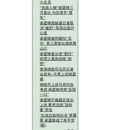
小文员
·
“负面人物”谢霆锋三
月复出 与任贤齐“赛
车”
·
谢霆锋因躲避记者取
消“服刑” 母亲出面讨
公道
·
谢霆锋服刑最怕“见
光” 竟三度使出调虎离
山计
·
谢霆锋复出变“肥仔”
经理人紧急回收“肉
照”
·
香港律政司召开记者
会宣布--不再上诉谢霆
锋
·
律政司上诉与否仍在
考虑 谢霆锋突然"反咬
一口"
·
谢霆锋不服裁定提出
上诉 要求洗脱"顶包
案"罪名
·
"出名比如何出名"更重
要 谢霆锋成了抢手货
(图)