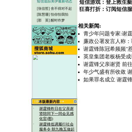
短信追踪美伊最新动态
短信游戏：登上救生
狂喜打折：订阅短信服
[张信哲]
舍不得对不起
[陈慧珊]
怕你怕我怕
[那 英]
醒时作梦
相关新闻:
青少年问题专家:谢
廉政公署发言人称：
谢霆锋陈冠希频频"惹
英皇集团老板杨受成
谢霆锋父亲谢贤 前往
年少气盛有所收敛 
如果罪名成立 谢霆锋
本版最新内容
·
谢霆锋昨日在父亲谢
贤陪同下一同会见感
化官(图)
·
谢霆锋低调履行社会
服务令 朝九晚五做起