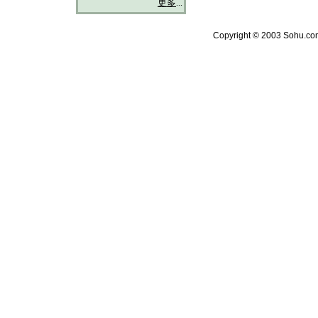
更多
...
Copyright © 2003 Sohu.com 