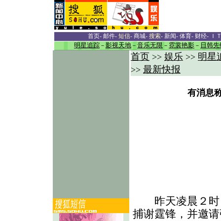
首页
-
邮件
-
短信
-
商城
-
搜索
-
新闻
-
体育
-
财经
-
Ｉ
明星追踪
－
影视天地
－
音乐无限
－
霓裳艳影
－
日韩先
首页
娱乐
明星
>>
>>
最新快报
>>
有消息
昨天凌晨２时，
捕谢霆锋，并邀请