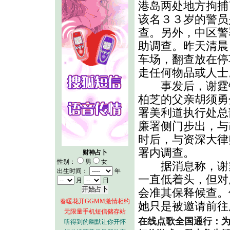
港岛两处地方拘捕
该名３３岁的警员
查。另外，中区警
助调查。昨天清晨
车场，翻查放在停
走任何物品或人士
事发后，谢霆锋
柏芝的父亲胡须勇
署美利道执行处总
廉署侧门步出，与
时后，与资深大律
署内调查。
财神占卜
性别：
男
女
据消息称，谢霆
出生时间：
年
一直低着头，但对
月
日
会准其保释候查。
春暖花开GGMM激情相约
她只是被邀请前往
无限量手机短信储存站
在线点歌全国通行：
听得到的幽默让你开怀