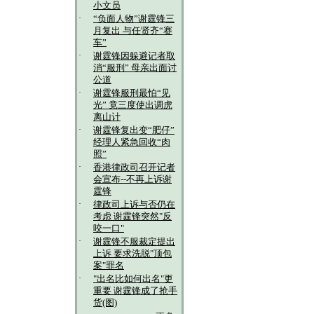
小文员
·
“负面人物”谢霆锋三
月复出 与任贤齐“赛
车”
·
谢霆锋因躲避记者取
消“服刑” 母亲出面讨
公道
·
谢霆锋服刑最怕“见
光” 竟三度使出调虎
离山计
·
谢霆锋复出变“肥仔”
经理人紧急回收“肉
照”
·
香港律政司召开记者
会宣布--不再上诉谢
霆锋
·
律政司上诉与否仍在
考虑 谢霆锋突然"反
咬一口"
·
谢霆锋不服裁定提出
上诉 要求洗脱"顶包
案"罪名
·
"出名比如何出名"更
重要 谢霆锋成了抢手
货(图)