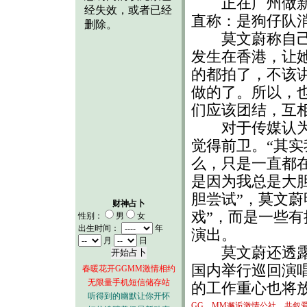
正在广州做新片
直称：是狗仔队
莫文蔚称自己对
发生在香港，让
的都拍了，不该
做的了。所以，
们应该团结，互相
对于传媒认为她
觉得前卫。“其
么，只是一直都
是因为我总是大胆
胆尝试”，莫文蔚
财神占卜
戏”，而是一些
性别：
男
女
出生时间：
年
演出。
月
日
莫文蔚还透露，
国内举行巡回演
春暖花开GGMM激情相约
无限量手机短信储存站
的工作重心也将放
听得到的幽默让你开怀
GG、MM邂逅激情公社，共叙