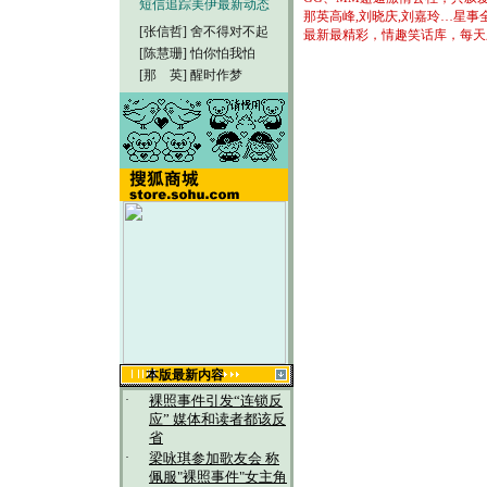
短信追踪美伊最新动态
那英高峰,刘晓庆,刘嘉玲…星事
[张信哲]
舍不得对不起
最新最精彩，情趣笑话库，每天
[陈慧珊]
怕你怕我怕
[那 英]
醒时作梦
本版最新内容
·
裸照事件引发“连锁反
应” 媒体和读者都该反
省
·
梁咏琪参加歌友会 称
佩服"裸照事件"女主角