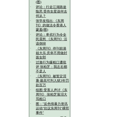
(图)
·
评论：行走江湖路途
险恶 受伤女星该何去
何从？
·
张学友指出:《东周
刊》的做法令香港人
蒙羞(图)
·
评论：卑劣行为令全
民震怒 《东周刊》活
该倒掉
·
《东周刊》停刊前港
姐大乐 庆幸不用做封
面女郎
·
过激行为爆粗口遭批
评 张柏芝：我左右都
不是人
·
《东周刊》被暂定淫
亵 最高可判入狱3年罚
款百万
·
组图:受害人声讨《东
周刊》 张柏芝落泪大
骂粗口
·
图："反色情暴力资讯
运动"抗议东周刊"裸照
事件"