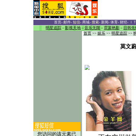
首页
-
邮件
-
短信
-
商城
-
搜索
-
新闻
-
体育
-
财经
-
Ｉ
明星追踪
－
影视天地
－
音乐无限
－
霓裳艳影
－
日韩先
首页
>>
娱乐
>>
明星追踪
>>
莫文蔚