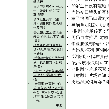
动揭晓
30岁生日没有瞿颖
·
周迅声音有个性 张纪
中：还是让她为"黄
周迅今日镜头前亮相
蓉"配音
章子怡周迅田震刘欢
·
歌词征集完毕 《射
雕》剧组感谢各地观
导演章明狂踩《香
众及网友
<射雕>片场传真：
·
是孤独死去还是浪漫
死去 杨康之死苦了<射
周迅再度推迟“射雕
>剧组
李亚鹏谈“郭靖”：
·
称金庸原著难自圆其
说 张纪中感叹武侠剧
周迅从<苏州河>到
不好拍
"没得奖不代表演得
·
"黄药师"曹培昌战战兢
"她应该很快就回来
兢：我真怕对不起观
众(图)
＜射雕＞片场花絮
·
"洪七公"孙海英实话实
《射雕》片场速递
说:张纪中最喜欢"我"
(图)
周迅辞演俏黄蓉？李
·
"老顽童"赵亮苦中作
乐:真羡慕"洪七公"(图)
·
作客<东方时空> 金庸
坦言:作品被乱改,我很
生气
更多
...