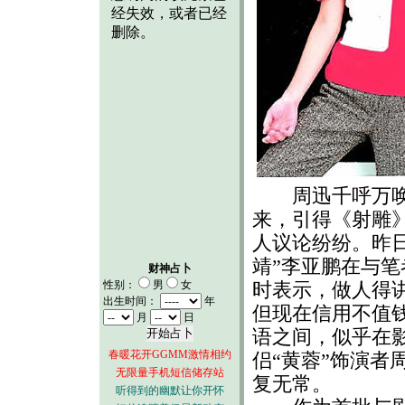
周迅千呼万唤
来，引得《射雕
人议论纷纷。昨日
靖”李亚鹏在与笔
财神占卜
性别：
男
女
时表示，做人得
出生时间：
年
但现在信用不值
月
日
语之间，似乎在
春暖花开GGMM激情相约
侣“黄蓉”饰演者
无限量手机短信储存站
复无常。
听得到的幽默让你开怀