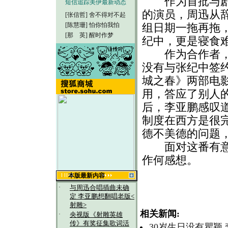
作为首批与剧
短信追踪美伊最新动态
的演员，周迅从
[张信哲]
舍不得对不起
[陈慧珊]
怕你怕我怕
组日期一拖再拖
[那 英]
醒时作梦
纪中，更是寝食
作为合作者，李
没有与张纪中签
城之春》两部电
用，答应了别人
后，李亚鹏感叹道
制度在西方是很
德不美德的问题
面对这番有意无
作何感想。
本版最新内容
·
与周迅合唱插曲未确
定 李亚鹏想翻唱老版<
射雕>
相关新闻:
·
央视版《射雕英雄
传》有奖征集歌词活
30岁生日没有瞿颖