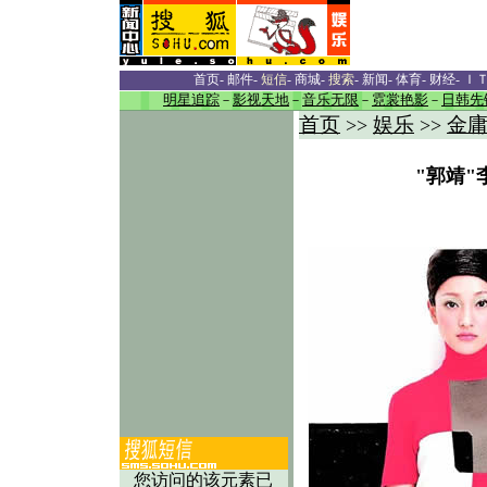
首页
-
邮件
-
短信
-
商城
-
搜索
-
新闻
-
体育
-
财经
-
Ｉ
明星追踪
－
影视天地
－
音乐无限
－
霓裳艳影
－
日韩先
首页
娱乐
金
>>
>>
"郭靖"