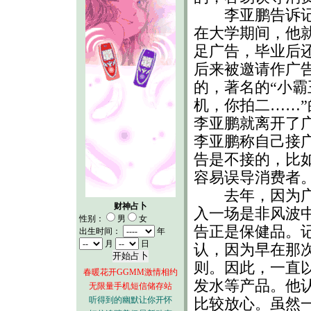
李亚鹏告诉记
在大学期间，他
足广告，毕业后
后来被邀请作广
的，著名的“小霸
机，你拍二……
李亚鹏就离开了
李亚鹏称自己接
告是不接的，比
容易误导消费者
去年，因为广告
财神占卜
入一场是非风波
性别：
男
女
告正是保健品。
出生时间：
年
月
日
认，因为早在那
则。因此，一直
春暖花开GGMM激情相约
发水等产品。他
无限量手机短信储存站
听得到的幽默让你开怀
比较放心。虽然