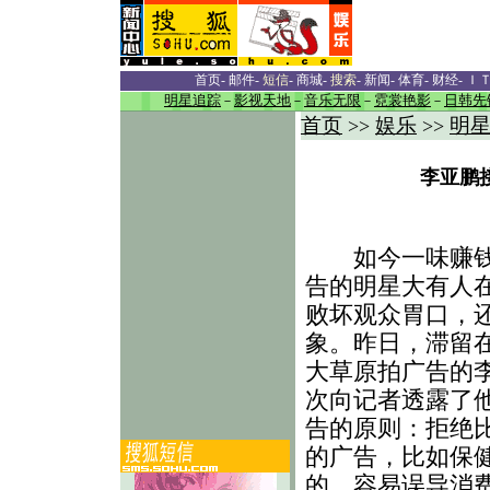
首页
-
邮件
-
短信
-
商城
-
搜索
-
新闻
-
体育
-
财经
-
Ｉ
明星追踪
－
影视天地
－
音乐无限
－
霓裳艳影
－
日韩先
首页
娱乐
明
>>
>>
李亚鹏
如今一味赚钱
告的明星大有人
败坏观众胃口，
象。昨日，滞留
大草原拍广告的
次向记者透露了
告的原则：拒绝
的广告，比如保
的，容易误导消