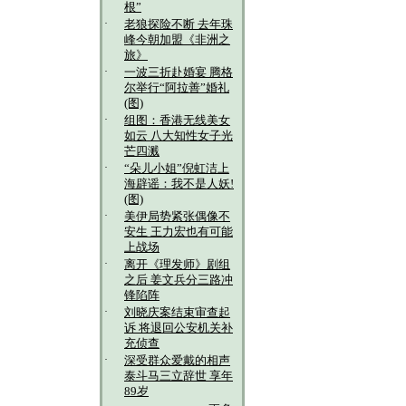
根”
·
老狼探险不断 去年珠
峰今朝加盟《非洲之
旅》
·
一波三折赴婚宴 腾格
尔举行“阿拉善”婚礼
(图)
·
组图：香港无线美女
如云 八大知性女子光
芒四溅
·
“朵儿小姐”倪虹洁上
海辟谣：我不是人妖!
(图)
·
美伊局势紧张偶像不
安生 王力宏也有可能
上战场
·
离开《理发师》剧组
之后 姜文兵分三路冲
锋陷阵
·
刘晓庆案结束审查起
诉 将退回公安机关补
充侦查
·
深受群众爱戴的相声
泰斗马三立辞世 享年
89岁