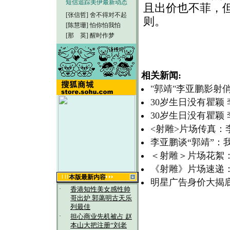
短信追踪美伊最新动态
且出价也不菲，
[张信哲]
舍不得对不起
则。
[陈慧珊]
怕你怕我怕
[那 英]
醒时作梦
相关新闻:
"郭靖"李亚鹏影射
30岁生日没有瞿颖
30岁生日没有瞿颖
<射雕>片场传真：
李亚鹏谈“郭靖”：
＜射雕＞片场花絮
《射雕》片场速递
本版最新内容
明星广告身价大揭
·
香港知性美女感性帅
哥出炉 郭蔼明古天乐
列最佳
·
担心商业先机被占 赵
本山大把注册“刘老