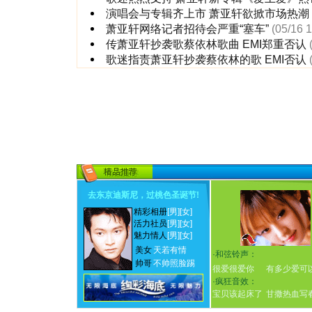
演唱会与专辑齐上市 萧亚轩欲掀市场热潮
萧亚轩网络记者招待会严重“塞车”
(05/16 
传萧亚轩抄袭歌蔡依林歌曲 EMI郑重否认
歌迷指责萧亚轩抄袭蔡依林的歌 EMI否认
去东京迪斯尼，过桃色圣诞节
!
精彩相册
[男]
[女]
活力社员
[男]
[女]
魅力情人
[男]
[女]
美女
天若有情
·
和弦铃声：
帅哥
不帅照脸踢
很爱很爱你
有多少爱可
·
疯狂音效：
宝贝该起床了
甘撒热血写