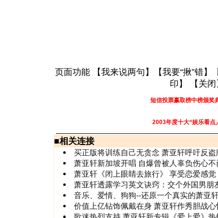
页面功能 【
我来说两句
】【
我要“揪”错
】
印
】 【
关闭
短信投票赢取榜中榜颁奖
2003年度十大“娱乐看点
■
相关连接
买正版将训练自己无贪念 萧亚轩呼吁反盗
萧亚轩新加坡开唱 自爆曾被人辜负伤心不
萧亚轩《闭上眼睛去旅行》 享受恋爱感觉
萧亚轩透露学习英文诀窍：交个外国男朋
音乐、爱情、狗狗--还原一个真实的萧亚
价值上亿钻饰佩戴在身 萧亚轩作秀胆战心
歌迷热烈支持 萧亚轩新专辑《爱上爱》热