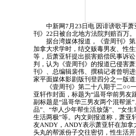
中新网7月23日电 因诽谤歌手萧
刊》22日被台北地方法院判赔百万。
据台湾媒体报道，《壹周刊》第
加拿大求学时，结交贩毒男友、性生
等，后萧亚轩提出损害赔偿民事诉讼
判，认为《壹周刊》的报道已侵害萧
刊》、总编辑裴伟、撰稿记者曾明进
家平面媒体影剧版刊登四分之一版道
《壹周刊》第二十八期于二○○一
亚轩作封面，标题为“温哥华前男友
副标题是“温哥华三男友两个混帮派”
品”、“华人少年帮生活放荡”、“女生
生活两极”等。内文则报道称，萧亚
友ANDY，ANDY表示萧亚轩在加
头丸的帮派份子交往密切，性生活开