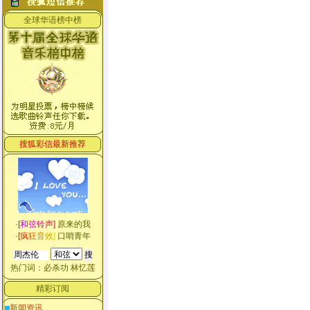
全球华语榜中榜
搜狐彩信最新推荐
·
[
和
弦
铃
声
]
原来的我
·
[
疯
狂
音
效
]
口哨青年
热门词：
必杀功
林忆莲
精彩订阅
新闻资讯