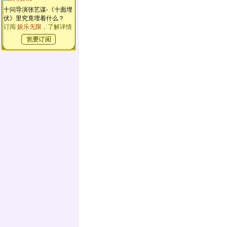
十问导演张艺谋-《十面埋
伏》里究竟埋着什么？
订阅
娱乐无限
，了解详情