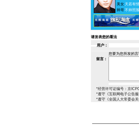
美女
天若有
帅哥
不帅照
请发表您的看法
用户：
您要为您所发的言
留言：
*经营许可证编号：京ICP00
*遵守《互联网电子公告
*遵守《全国人大常委会