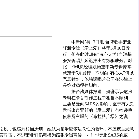
中新网5月12日电 台湾歌手萧亚
轩新专辑《爱上爱》将于5月16日发
行，但在此时却有“有心人”欲向消基
会投诉唱片延迟推出有欺骗成分。对
此，EMI总经理姚谦重申新专辑原本
就定于5月发行，不明白“有心人”何以
恶意针对，他强调唱片公司在法律上
是绝对稳得住脚的。
据台湾媒体报道，姚谦承认这张
专辑在录音制作过程中相当不顺利，
主要是受到SARS的影响，至于有人刻
意指出萧亚轩的《爱上爱》有抄袭蔡
依林所主唱的《布拉格广场》之说，
说，也感到相当厌烦，她认为竞争应该是良性的循环，不应该是恶意
言攻击，不过萧亚轩仍积极为该张专辑宣传，同时也无惧SARS的威