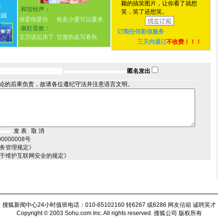
颖的搞笑图片，让你看了就想
情
·
和弦铃声：
笑，笑了还想笑。
脸踢
很爱很爱你
有多少爱可以重来
·
疯狂音效：
订阅任何
彩信服务
宝贝该起床了
甘撒热血写春秋
三天内退订
不收费！！！
匿名发出
论的后果负责，故请各位遵纪守法并注意语言文明。
000008号
服务管理规定》
关于维护互联网安全的规定》
搜狐新闻中心24小时值班电话：010-65102160 转6267 或6286
网友信箱
诚聘英才
Copyright © 2003 Sohu.com Inc. All rights reserved.
搜狐公司 版权所有