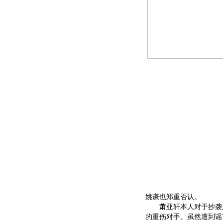
姚谦也郑重否认。
萧亚轩本人对于抄袭之
的重伤对手。虽然遭到谣