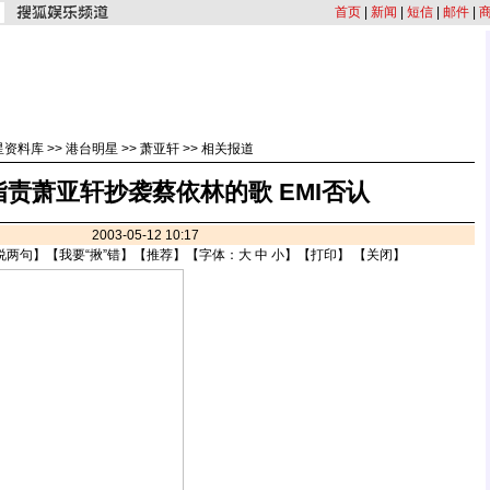
首页
|
新闻
|
短信
|
邮件
|
星资料库
>>
港台明星
>>
萧亚轩
>>
相关报道
指责萧亚轩抄袭蔡依林的歌 EMI否认
2003-05-12 10:17
说两句
】【
我要“揪”错
】【
推荐
】【字体：
大
中
小
】【
打印
】 【
关闭
】