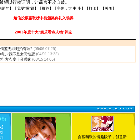
希望以行动证明，让谣言不攻自破。
说两句
】【
我要“揪”错
】【
推荐
】【字体：
大
中
小
】【
打印
】 【
关闭
】
短信投票赢取榜中榜颁奖典礼入场券
2003年度十大“娱乐看点人物”评选
借鉴无罪翻拍有理?
(05/06 07:25)
崎步:我不是女同性恋
(04/01 13:33)
发行方态度十分暧昧
(03/15 14:05)
诞节
!
女]
女]
含蓄幽默的情趣段子，创意新
女]