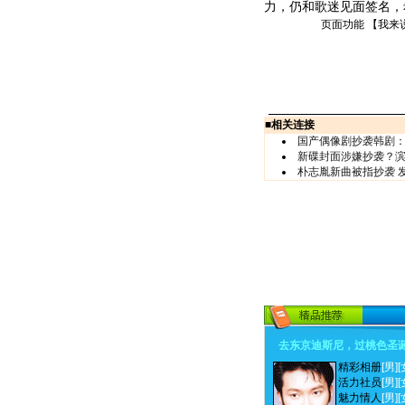
力，仍和歌迷见面签名，
页面功能 【
我来
■
相关连接
国产偶像剧抄袭韩剧：
新碟封面涉嫌抄袭？滨
朴志胤新曲被指抄袭 
去东京迪斯尼，过桃色圣
精彩相册
[男]
[
活力社员
[男]
[
魅力情人
[男]
[