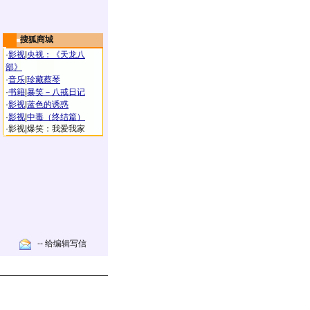
搜狐商城
·
影视
|
央视：《天龙八
部》
·
音乐
|
珍藏蔡琴
·
书籍
|
暴笑－八戒日记
·
影视
|
蓝色的诱惑
·
影视
|
中毒（终结篇）
·
影视
|
爆笑：我爱我家
-- 给编辑写信