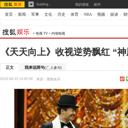
loading...
我的搜狐
邮件
首页
-
新闻
-
军事
-
文化
-
历史
-
体育
-
NBA
-
视频
-
娱谈
-
财
>
电视 TV
>
内地电视
《天天向上》收视逆势飘红 “神
正文
我来说两句
(
人参与)
2016-08-15 14:05:36
来源：
搜狐娱乐