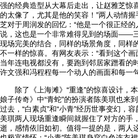
强的经典造型从大幕后走出，让赵雅芝惊喜
的太像了，尤其是他的笑容！”两人动情握
芝对于周润发的回忆：“他是一个很正经的
说，这也是一个非常难得见到的场面——
现场完美的结合，同样的场景角度，同样
不一样的惊喜。有网友表示：“看到这个画
当年连电视都没有，要跑到邻居家蹭看的
许文强和冯程程每一个动人的画面和每一句
除了《上海滩》“重逢”的惊喜设计，本
娘子传奇》中“青蛇”的扮演者陈美琪也来
过去，“白素贞”和“小青”经历世事变幻，
美琪两人现场重逢瞬间就握住了对方的手
逝，感情依旧如初。值得一提的是，两人
也极富情怀；“小青”陈美琪身穿白色连衣裙