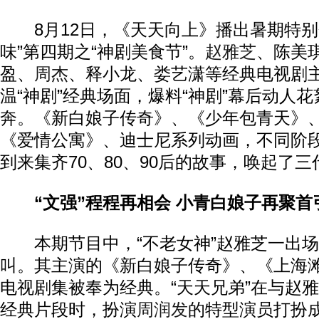
8月12日，《天天向上》播出暑期特别
味”第四期之“神剧美食节”。
赵雅芝
、陈美
盈、
周杰
、释小龙、娄艺潇等经典电视剧
温“神剧”经典场面，爆料“神剧”幕后动人花
奔。《新白娘子传奇》、《少年包青天》
《爱情公寓》、迪士尼系列动画，不同阶
到来集齐70、80、90后的故事，唤起了
“文强”程程再相会 小青白娘子再聚首
本期节目中，“不老女神”赵雅芝一出场
叫。其主演的《新白娘子传奇》、《上海
电视剧集被奉为经典。“天天兄弟”在与赵
经典片段时，扮演
周润发
的特型演员打扮