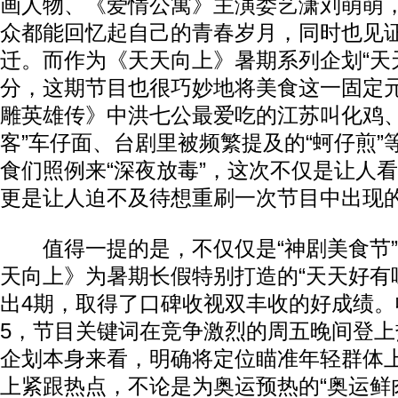
画人物、《爱情公寓》主演娄艺潇刘萌萌
众都能回忆起自己的青春岁月，同时也见
迁。而作为《天天向上》暑期系列企划“天
分，这期节目也很巧妙地将美食这一固定
雕英雄传》中洪七公最爱吃的江苏叫化鸡、
客”车仔面、台剧里被频繁提及的“蚵仔煎”等
食们照例来“深夜放毒”，这次不仅是让人
更是让人迫不及待想重刷一次节目中出现
值得一提的是，不仅仅是“神剧美食节”
天向上》为暑期长假特别打造的“天天好有
出4期，取得了口碑收视双丰收的好成绩。
5，节目关键词在竞争激烈的周五晚间登
企划本身来看，明确将定位瞄准年轻群体
上紧跟热点，不论是为奥运预热的“奥运鲜