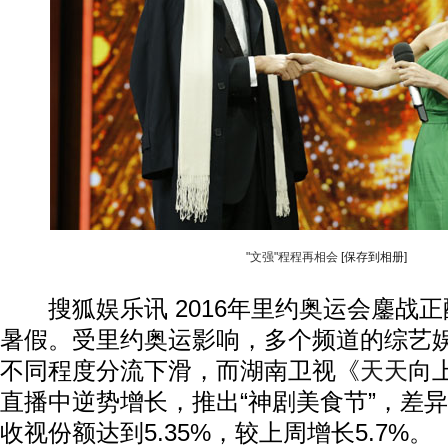
"文强"程程再相会
[保存到相册]
搜狐娱乐讯 2016年里约奥运会鏖战正
暑假。受里约奥运影响，多个频道的综艺
不同程度分流下滑，而湖南卫视《
天天
向
直播中逆势增长，推出“神剧美食节”，差
动物系恋人啊 | 钟欣潼体验爱情哲学
南方
收视份额达到5.35%，较上周增长5.7%。