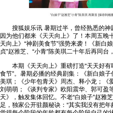
"白娘子"赵雅芝"小青"陈美琪 再聚首
[保存到相册
搜狐娱乐讯 暑期过半，曾经熟悉的神
因为他们都来《
天天
向上》了！本周五晚
天向上》“神剧美食节”强势来袭！《新白娘
贞”
赵雅芝
、“小青”陈美琪二十年后再同台
本期《天天向上》重磅打造“天天好有味
食节”。暑期必播的经典剧集：《新白娘子
美琪；《少年包青天》
周杰
、释小龙；《
刘萌萌；《谈判专家》欧阳震华、郭可盈
天》，触发集体回忆。不老“白娘子”赵雅
足，独家公开驻颜秘诀：“其实我没有把年
觉得每个阶段的年龄都有每个阶段自己的