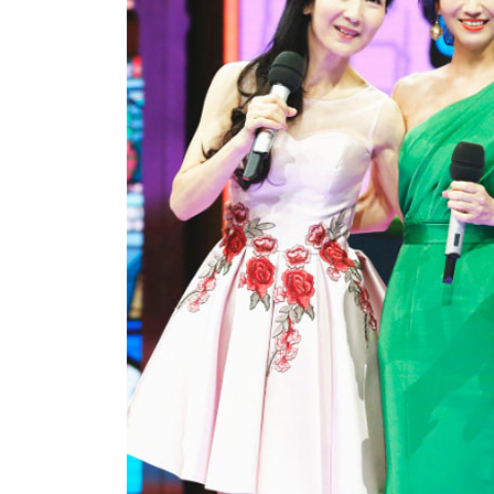
动物系恋人啊 | 钟欣潼体验爱情哲学
南方