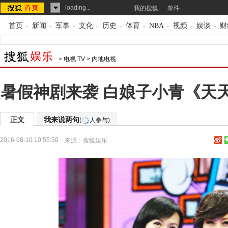
loading...
我的搜狐
邮件
首页
-
新闻
-
军事
-
文化
-
历史
-
体育
-
NBA
-
视频
-
娱谈
-
财
>
电视 TV
>
内地电视
暑假神剧来袭 白娘子小青《天
正文
我来说两句
(
人参与)
2016-08-10 10:55:50
来源：
搜狐娱乐