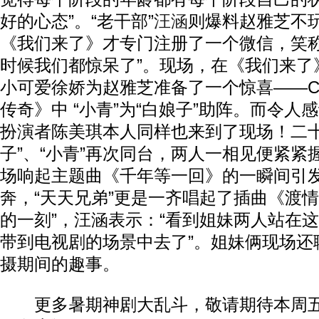
好的心态”。“老干部”
汪涵
则爆料赵雅芝不
《我们来了》才专门注册了一个微信，笑称
时候我们都惊呆了”。现场，在《我们来了
小可爱徐娇为赵雅芝准备了一个惊喜——C
传奇》中 “小青”为“白娘子”助阵。而令人感
扮演者陈美琪本人同样也来到了现场！二十
子”、“小青”再次同台，两人一相见便紧紧
场响起主题曲《千年等一回》的一瞬间引
奔，“天天兄弟”更是一齐唱起了插曲《渡情
的一刻”，汪涵表示：“看到姐妹两人站在
带到电视剧的场景中去了”。姐妹俩现场还
摄期间的趣事。
更多暑期神剧大乱斗，敬请期待本周五