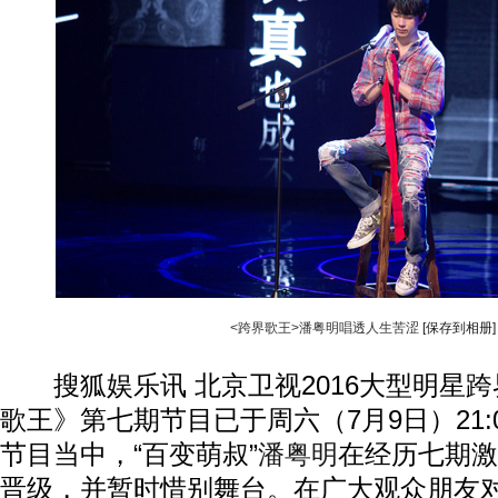
<跨界歌王>潘粤明唱透人生苦涩
[保存到相册]
搜狐娱乐讯 北京卫视2016大型明星跨
歌王》第七期节目已于周六（7月9日）21:
节目当中，“百变萌叔”
潘粤明
在经历七期激
动物系恋人啊 | 钟欣潼体验爱情哲学
南方
晋级，并暂时惜别舞台。在广大观众朋友对