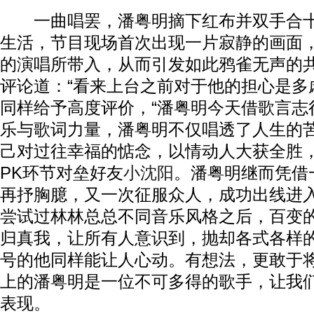
一曲唱罢，潘粤明摘下红布并双手合十
生活，节目现场首次出现一片寂静的画面
的演唱所带入，从而引发如此鸦雀无声的
评论道：“看来上台之前对于他的担心是多
同样给予高度评价，“潘粤明今天借歌言志
乐与歌词力量，潘粤明不仅唱透了人生的
己对过往幸福的惦念，以情动人大获全胜
PK环节对垒好友
小沈阳
。潘粤明继而凭借
再抒胸臆，又一次征服众人，成功出线进
尝试过林林总总不同音乐风格之后，百变
归真我，让所有人意识到，抛却各式各样
号的他同样能让人心动。有想法，更敢于
上的潘粤明是一位不可多得的歌手，让我
表现。