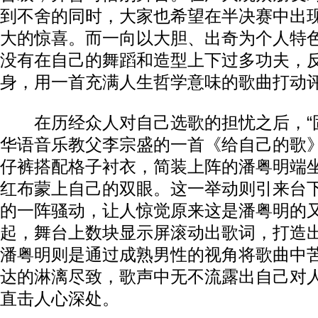
到不舍的同时，大家也希望在半决赛中出
大的惊喜。而一向以大胆、出奇为个人特
没有在自己的舞蹈和造型上下过多功夫，
身，用一首充满人生哲学意味的歌曲打动
在历经众人对自己选歌的担忧之后，“固
华语音乐教父李宗盛的一首《给自己的歌
仔裤搭配格子衬衣，简装上阵的潘粤明端
红布蒙上自己的双眼。这一举动则引来台
的一阵骚动，让人惊觉原来这是潘粤明的又
起，舞台上数块显示屏滚动出歌词，打造出
潘粤明则是通过成熟男性的视角将歌曲中
达的淋漓尽致，歌声中无不流露出自己对
直击人心深处。