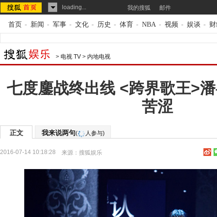
loading...
我的搜狐
邮件
首页
-
新闻
-
军事
-
文化
-
历史
-
体育
-
NBA
-
视频
-
娱谈
-
财
>
电视 TV
>
内地电视
七度鏖战终出线 <跨界歌王>
苦涩
正文
我来说两句
(
人参与)
2016-07-14 10:18:28
来源：
搜狐娱乐