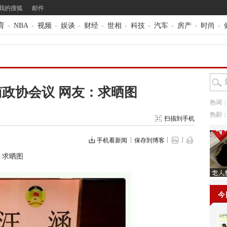
我的搜狐
邮件
育
-
NBA
-
视频
-
娱谈
-
财经
-
世相
-
科技
-
汽车
-
房产
-
时尚
-
政协会议 网友：求晒图
热词
热剧
扫描到手机
手机看新闻
保存到博客
：求晒图
今