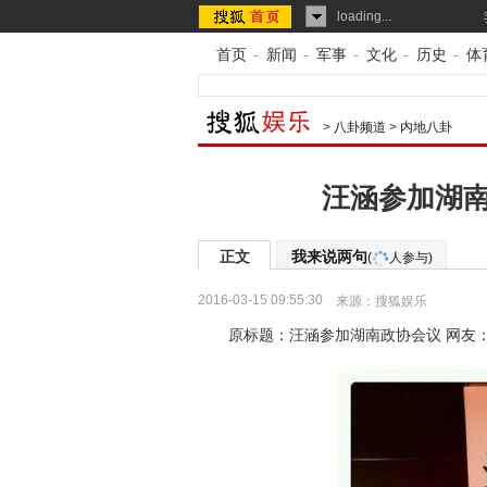
loading...
首页
-
新闻
-
军事
-
文化
-
历史
-
体
>
八卦频道
>
内地八卦
汪涵参加湖南
正文
我来说两句
(
人参与)
2016-03-15 09:55:30
来源：
搜狐娱乐
原标题：汪涵参加湖南政协会议 网友