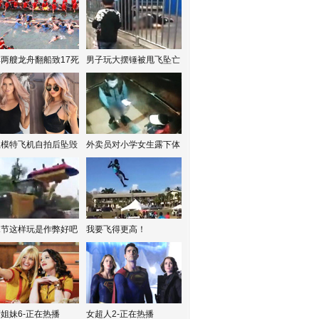
两艘龙舟翻船致17死
男子玩大摆锤被甩飞坠亡
红模特飞机自拍后坠毁
外卖员对小学女生露下体
水节这样玩是作弊好吧
我要飞得更高！
姐妹6-正在热播
女超人2-正在热播