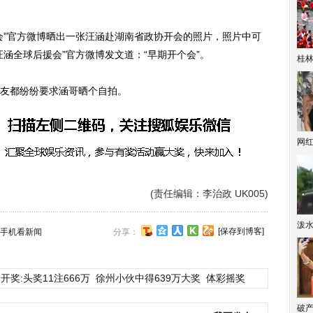
会”官方微博晒出一张汪涵赴湖南省政协开会的照片，照片中可
涵全球后援会”官方微博发文道：“早期开个会”。
桂林
友都纷纷要求涵哥晒个自拍。
网
(责任编辑：李治政 UK005)
泼
[保存到博客]
手机看新闻
分享：
开奖:头奖11注666万
徐州小伙中得639万大奖
体彩摇奖
破产