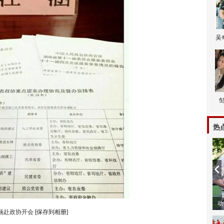
吴
热
动
涵赴政协开会
[保存到相册]