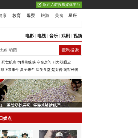
欢迎入驻搜狐媒体平台
健康
-
教育
-
母婴
-
旅游
-
美食
-
星座
电影
|
电视
|
音乐
|
戏剧
|
视频
：
死亡航班
饲养蜘蛛侠
夺命房间
引力双眼皮
：
非正常事件
夏至未至
深夜食堂
楚乔传
刺客列传
日娱点