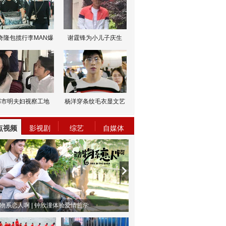
奇隆包揽行李MAN爆
谢霆锋为小儿子庆生
邹市明夫妇视察工地
杨洋穿条纹毛衣显文艺
点视频
影视剧
综艺
自媒体
物系恋人啊 | 钟欣潼体验爱情哲学
南方有乔木 | “科创CP”渐入佳境