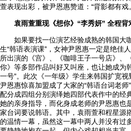
萱表现出彩，被尹恩惠赞道：“背影都有戏
袁雨萱重现《想你》“李秀妍” 全程
如果要找一位演艺经验成熟的韩国大咖
生“韩语表演课”，女神尹恩惠一定是绝佳
所出演的《宫》、《咖啡王子一号店》、
你》等多部作品叫好又叫座，也让她成为韩
一号”。此次《一年级》学生来韩国扩宽视
尹恩惠惊喜加盟成了大家的“韩语台词老师
配分成四组分别演绎她四部代表作中的经
她的亲身指导，而化身成老师的尹恩惠也
家台词要说韩语。其中，袁雨萱和程星源
的温情一幕，虽然这一幕中两人并没有过
要静静地抱在一起，但内心戏却相当丰富