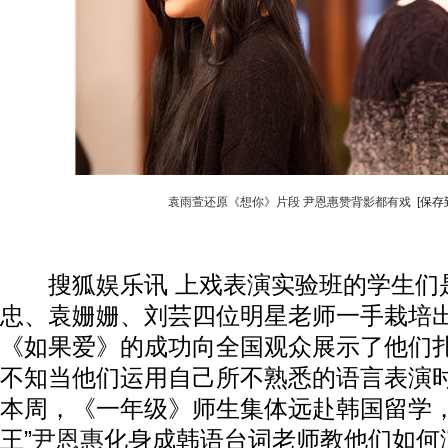
袁雨萱还原《想你》片段 尹恩惠赞背影都有戏
[保存
搜狐娱乐讯 上戏表演实验班的学生们
忠、袁姗姗、刘芸四位明星老师一手栽培
《如果爱》的成功向全国观众展示了他们
不知当他们运用自己所不熟悉的语言表演
本周，《一年级》师生集体远赴韩国留学，
动物系恋人啊 | 钟欣潼体验爱情哲学
南方
王”
尹恩惠
化身成韩语台词老师教他们如何