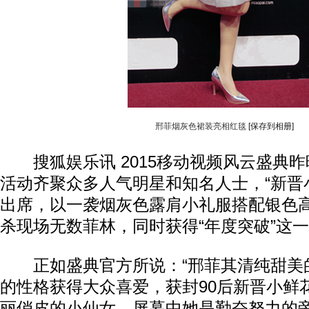
邢菲烟灰色裙装亮相红毯
[保存到相册]
搜狐娱乐讯 2015移动视频风云盛典昨
活动齐聚众多人气明星和知名人士，“新晋
出席，以一袭烟灰色露肩小礼服搭配银色
杀现场无数菲林，同时获得“年度突破”这
正如盛典官方所说：“邢菲其清纯甜美
的性格获得大众喜爱，获封90后新晋小鲜
丽俏皮的小仙女，屏幕中她是勤奋努力的