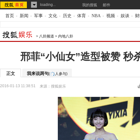
loading...
我的搜狐
邮件
首页
-
新闻
-
军事
-
文化
-
历史
-
体育
-
NBA
-
视频
-
娱谈
-
财
>
八卦频道
>
内地八卦
邢菲“小仙女”造型被赞 秒
正文
我来说两句
(
人参与)
2016-01-13 11:38:51
来源：
搜狐娱乐