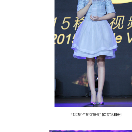
邢菲获“年度突破奖”
[保存到相册]
动物系恋人啊 | 钟欣潼体验爱情哲学
南方