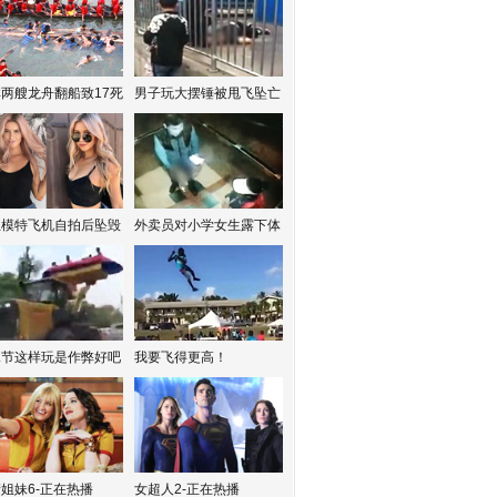
两艘龙舟翻船致17死
男子玩大摆锤被甩飞坠亡
红模特飞机自拍后坠毁
外卖员对小学女生露下体
水节这样玩是作弊好吧
我要飞得更高！
姐妹6-正在热播
女超人2-正在热播