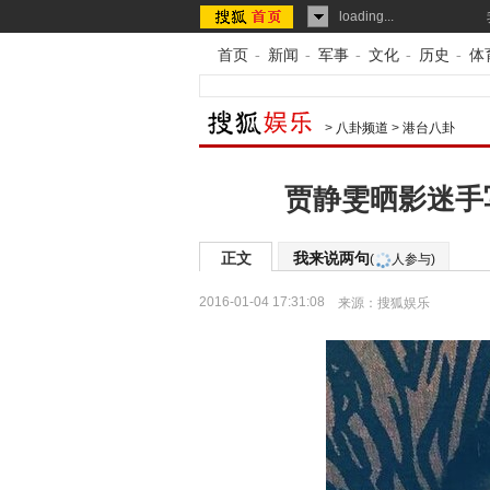
loading...
首页
-
新闻
-
军事
-
文化
-
历史
-
体
>
八卦频道
>
港台八卦
贾静雯晒影迷手
正文
我来说两句
(
人参与)
2016-01-04 17:31:08
来源：
搜狐娱乐