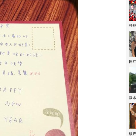
桂林
网
泼
破产