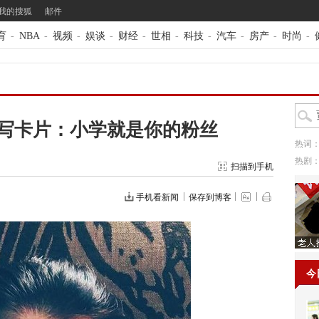
我的搜狐
邮件
育
-
NBA
-
视频
-
娱谈
-
财经
-
世相
-
科技
-
汽车
-
房产
-
时尚
-
写卡片：小学就是你的粉丝
热词
热剧
扫描到手机
手机看新闻
保存到博客
今