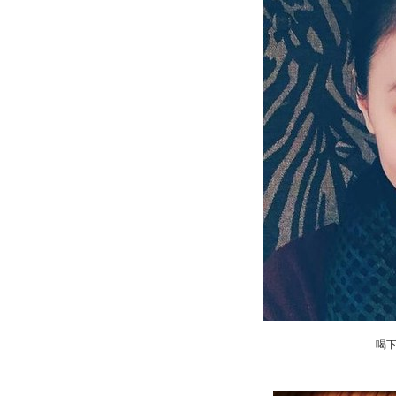
喝
动物系恋人啊 | 钟欣