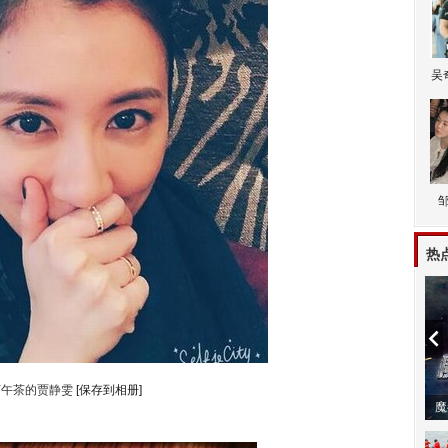
吴
热
下午茶的贾静雯
[保存到相册]
潼体验爱情哲学
南方有乔木 | “科创CP”渐入佳境
魔