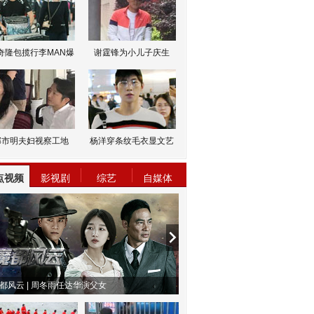
奇隆包揽行李MAN爆
谢霆锋为小儿子庆生
邹市明夫妇视察工地
杨洋穿条纹毛衣显文艺
点视频
影视剧
综艺
自媒体
都风云 | 周冬雨任达华演父女