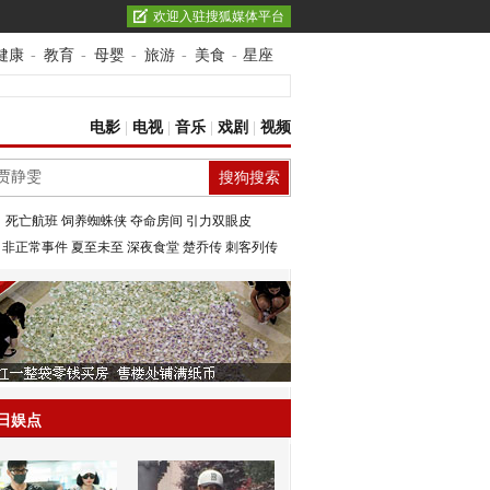
欢迎入驻搜狐媒体平台
健康
-
教育
-
母婴
-
旅游
-
美食
-
星座
电影
|
电视
|
音乐
|
戏剧
|
视频
：
死亡航班
饲养蜘蛛侠
夺命房间
引力双眼皮
：
非正常事件
夏至未至
深夜食堂
楚乔传
刺客列传
日娱点